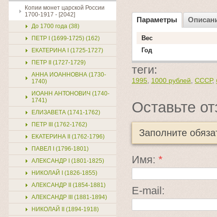
Копии монет царской России
1700-1917 - [2042]
Параметры
Описан
До 1700 года (38)
Вес
ПЕТР I (1699-1725) (162)
Год
ЕКАТЕРИНА I (1725-1727)
ПЕТР II (1727-1729)
теги:
АННА ИОАННОВНА (1730-
1995
,
1000 рублей
,
СССР
,
1740)
ИОАНН АНТОНОВИЧ (1740-
1741)
Оставьте от
ЕЛИЗАВЕТА (1741-1762)
ПЕТР III (1762-1762)
Заполните обяз
ЕКАТЕРИНА II (1762-1796)
ПАВЕЛ I (1796-1801)
Имя:
*
АЛЕКСАНДР I (1801-1825)
НИКОЛАЙ I (1826-1855)
АЛЕКСАНДР II (1854-1881)
E-mail:
АЛЕКСАНДР III (1881-1894)
НИКОЛАЙ II (1894-1918)