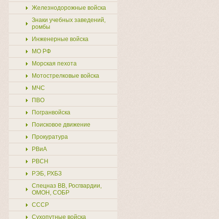
Железнодорожные войска
Знаки учебных заведений,
ромбы
Инженерные войска
МО РФ
Морская пехота
Мотострелковые войска
МЧС
ПВО
Погранвойска
Поисковое движение
Прокуратура
РВиА
РВСН
РЭБ, РХБЗ
Спецназ ВВ, Росгвардии,
ОМОН, СОБР
СССР
Сухопутные войска