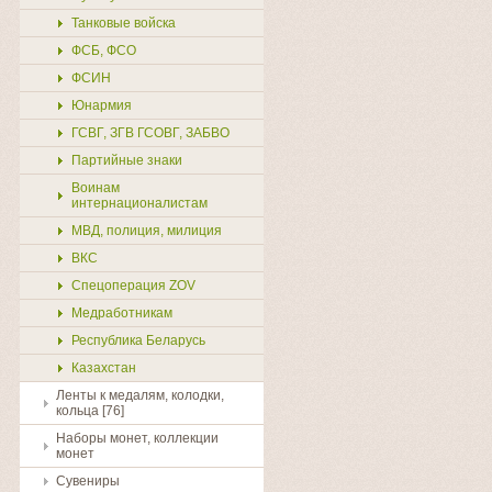
Танковые войска
ФСБ, ФСО
ФСИН
Юнармия
ГСВГ, ЗГВ ГСОВГ, ЗАБВО
Партийные знаки
Воинам
интернационалистам
МВД, полиция, милиция
ВКС
Спецоперация ZOV
Медработникам
Республика Беларусь
Казахстан
Ленты к медалям, колодки,
кольца [76]
Наборы монет, коллекции
монет
Сувениры