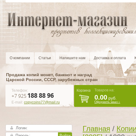
О компании
Статьи
Напишите нам
Доставка и оплата
Продажа копий монет, банкнот и наград
Царской России, CCCР, зарубежных стран
Товаров на:
Телефон:
188 88 96
+7 925
0.00
руб.
Оформить заказ »
E-mail:
copycoins77@mail.ru
Главная
/
Копии
Войти