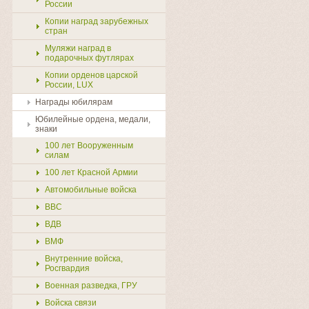
России
Копии наград зарубежных
стран
Муляжи наград в
подарочных футлярах
Копии орденов царской
России, LUX
Награды юбилярам
Юбилейные ордена, медали,
знаки
100 лет Вооруженным
силам
100 лет Красной Армии
Автомобильные войска
ВВС
ВДВ
ВМФ
Внутренние войска,
Росгвардия
Военная разведка, ГРУ
Войска связи