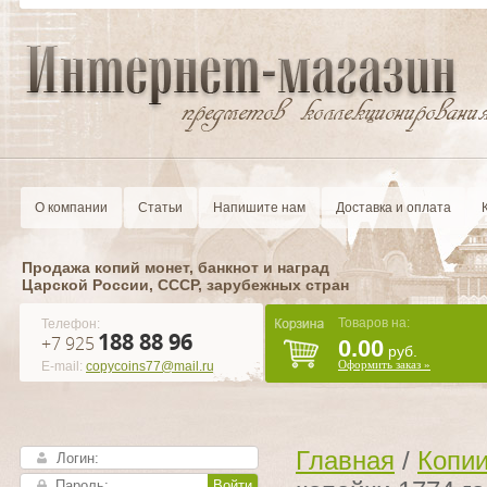
О компании
Статьи
Напишите нам
Доставка и оплата
Продажа копий монет, банкнот и наград
Царской России, CCCР, зарубежных стран
Товаров на:
Телефон:
188 88 96
+7 925
0.00
руб.
Оформить заказ »
E-mail:
copycoins77@mail.ru
Главная
/
Копии
Войти