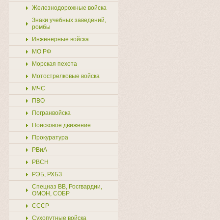
Железнодорожные войска
Знаки учебных заведений,
ромбы
Инженерные войска
МО РФ
Морская пехота
Мотострелковые войска
МЧС
ПВО
Погранвойска
Поисковое движение
Прокуратура
РВиА
РВСН
РЭБ, РХБЗ
Спецназ ВВ, Росгвардии,
ОМОН, СОБР
СССР
Сухопутные войска