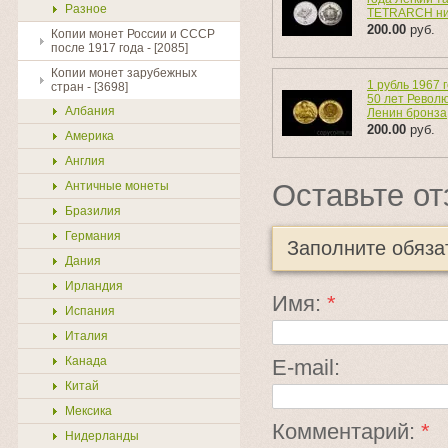
Разное
TETRARCH ни
200.00
руб.
Копии монет России и СССР
после 1917 года - [2085]
Копии монет зарубежных
1 рубль 1967 
стран - [3698]
50 лет Револ
Албания
Ленин бронза
200.00
руб.
Америка
Англия
Оставьте от
Античные монеты
Бразилия
Германия
Заполните обяз
Дания
Ирландия
Имя:
*
Испания
Италия
Канада
E-mail:
Китай
Мексика
Комментарий:
*
Нидерланды