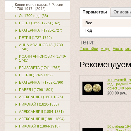
Копии монет царской России
1700-1917 - [2042]
Параметры
Описан
До 1700 года (38)
Вес
ПЕТР I (1699-1725) (162)
Год
ЕКАТЕРИНА I (1725-1727)
ПЕТР II (1727-1729)
теги:
АННА ИОАННОВНА (1730-
2 копейки
,
медь
,
Екатерин
1740)
ИОАНН АНТОНОВИЧ (1740-
1741)
Рекомендуе
ЕЛИЗАВЕТА (1741-1762)
ПЕТР III (1762-1762)
100 рублей 1
ЕКАТЕРИНА II (1762-1796)
год Средний 
object 140 бр
ПАВЕЛ I (1796-1801)
200.00
руб.
АЛЕКСАНДР I (1801-1825)
НИКОЛАЙ I (1826-1855)
АЛЕКСАНДР II (1854-1881)
АЛЕКСАНДР III (1881-1894)
НИКОЛАЙ II (1894-1918)
50 рублей 19
года Легкий т