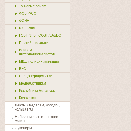
Танковые войска
ФСБ, ФСО
ФСИН
Юнармия
ГСВГ, ЗГВ ГСОВГ, ЗАБВО
Партийные знаки
Воинам
интернационалистам
МВД, полиция, милиция
ВКС
Спецоперация ZOV
Медработникам
Республика Беларусь
Казахстан
Ленты к медалям, колодки,
кольца [76]
Наборы монет, коллекции
монет
Сувениры