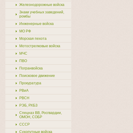
Железнодорожные войска
Знаки учебных заведений,
ромбы
Инженерные войска
МО РФ
Морская пехота
Мотострелковые войска
МЧС
ПВО
Погранвойска
Поисковое движение
Прокуратура
РВиА
РВСН
РЭБ, РХБЗ
Спецназ ВВ, Росгвардии,
ОМОН, СОБР
СССР
Сухопутные войска