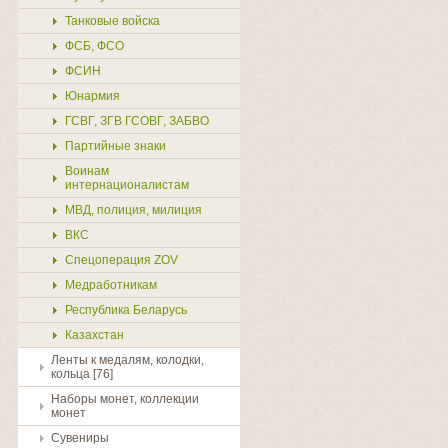
Танковые войска
ФСБ, ФСО
ФСИН
Юнармия
ГСВГ, ЗГВ ГСОВГ, ЗАБВО
Партийные знаки
Воинам
интернационалистам
МВД, полиция, милиция
ВКС
Спецоперация ZOV
Медработникам
Республика Беларусь
Казахстан
Ленты к медалям, колодки,
кольца [76]
Наборы монет, коллекции
монет
Сувениры