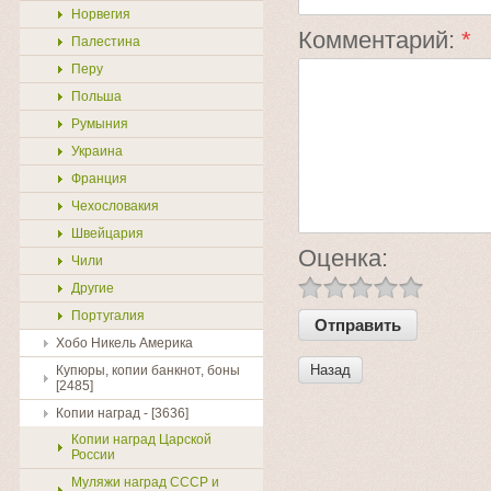
Норвегия
Комментарий:
*
Палестина
Перу
Польша
Румыния
Украина
Франция
Чехословакия
Швейцария
Оценка:
Чили
Другие
Португалия
Хобо Никель Америка
Назад
Купюры, копии банкнот, боны
[2485]
Копии наград - [3636]
Копии наград Царской
России
Муляжи наград СССР и