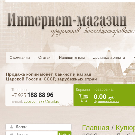
О компании
Статьи
Напишите нам
Доставка и оплата
Продажа копий монет, банкнот и наград
Царской России, CCCР, зарубежных стран
Товаров на:
Телефон:
188 88 96
+7 925
0.00
руб.
Оформить заказ »
E-mail:
copycoins77@mail.ru
Главная
/
Купюр
Войти