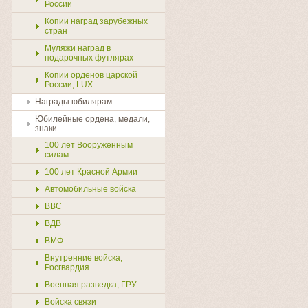
России
Копии наград зарубежных
стран
Муляжи наград в
подарочных футлярах
Копии орденов царской
России, LUX
Награды юбилярам
Юбилейные ордена, медали,
знаки
100 лет Вооруженным
силам
100 лет Красной Армии
Автомобильные войска
ВВС
ВДВ
ВМФ
Внутренние войска,
Росгвардия
Военная разведка, ГРУ
Войска связи