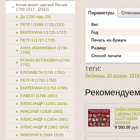
Копии монет царской России
1700-1917 - [2042]
Параметры
Описан
До 1700 года (38)
Вес
ПЕТР I (1699-1725) (162)
Год
ЕКАТЕРИНА I (1725-1727)
Печать на бумаге
ПЕТР II (1727-1729)
Размер
АННА ИОАННОВНА (1730-
1740)
Способ печати
ИОАНН АНТОНОВИЧ (1740-
1741)
теги:
ЕЛИЗАВЕТА (1741-1762)
Люберцы
,
20 копеек
,
1918
ПЕТР III (1762-1762)
ЕКАТЕРИНА II (1762-1796)
Рекомендуе
ПАВЕЛ I (1796-1801)
АЛЕКСАНДР I (1801-1825)
Набор орден
НИКОЛАЙ I (1826-1855)
Союзных Респ
СССР, набор
АЛЕКСАНДР II (1854-1881)
муляжей
АЛЕКСАНДР III (1881-1894)
9 500.00
руб.
НИКОЛАЙ II (1894-1918)