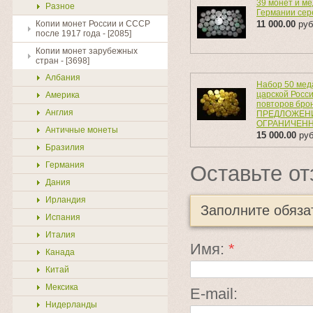
39 монет и м
Разное
Германии сер
Копии монет России и СССР
11 000.00
руб
после 1917 года - [2085]
Копии монет зарубежных
стран - [3698]
Албания
Набор 50 мед
царской Росси
Америка
повторов бро
Англия
ПРЕДЛОЖЕН
ОГРАНИЧЕННО
Античные монеты
15 000.00
руб
Бразилия
Германия
Оставьте от
Дания
Ирландия
Заполните обяз
Испания
Италия
Имя:
*
Канада
Китай
Мексика
E-mail:
Нидерланды