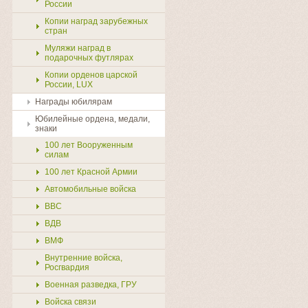
России
Копии наград зарубежных
стран
Муляжи наград в
подарочных футлярах
Копии орденов царской
России, LUX
Награды юбилярам
Юбилейные ордена, медали,
знаки
100 лет Вооруженным
силам
100 лет Красной Армии
Автомобильные войска
ВВС
ВДВ
ВМФ
Внутренние войска,
Росгвардия
Военная разведка, ГРУ
Войска связи