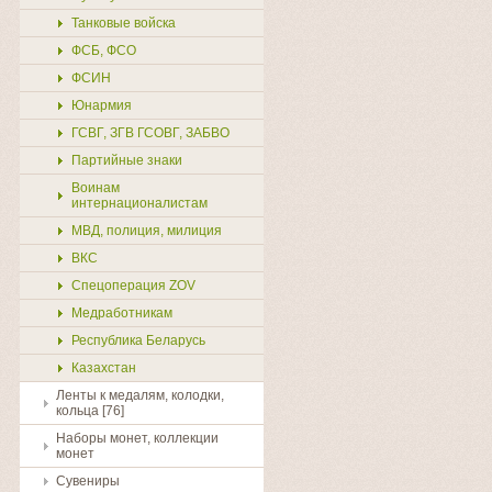
Танковые войска
ФСБ, ФСО
ФСИН
Юнармия
ГСВГ, ЗГВ ГСОВГ, ЗАБВО
Партийные знаки
Воинам
интернационалистам
МВД, полиция, милиция
ВКС
Спецоперация ZOV
Медработникам
Республика Беларусь
Казахстан
Ленты к медалям, колодки,
кольца [76]
Наборы монет, коллекции
монет
Сувениры