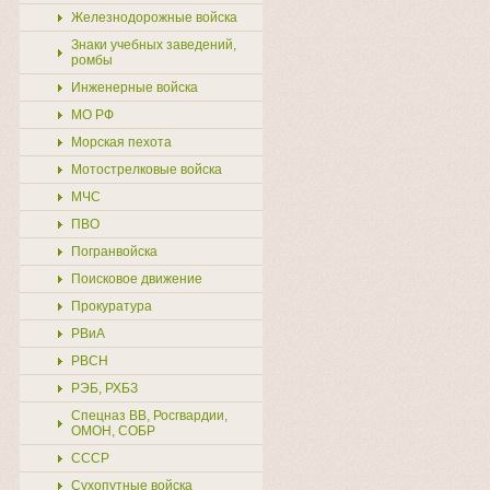
Железнодорожные войска
Знаки учебных заведений,
ромбы
Инженерные войска
МО РФ
Морская пехота
Мотострелковые войска
МЧС
ПВО
Погранвойска
Поисковое движение
Прокуратура
РВиА
РВСН
РЭБ, РХБЗ
Спецназ ВВ, Росгвардии,
ОМОН, СОБР
СССР
Сухопутные войска