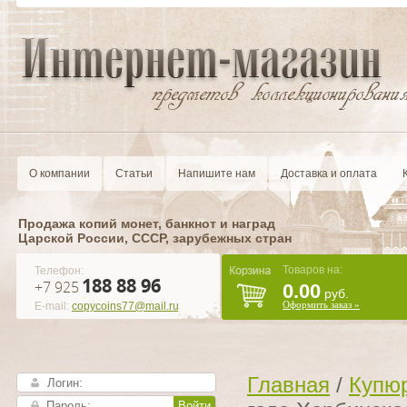
О компании
Статьи
Напишите нам
Доставка и оплата
Продажа копий монет, банкнот и наград
Царской России, CCCР, зарубежных стран
Товаров на:
Телефон:
188 88 96
+7 925
0.00
руб.
Оформить заказ »
E-mail:
copycoins77@mail.ru
Главная
/
Купюр
Войти