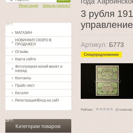
года Харбинско
Регистация
Забыли пароль?
3 рубля 19
управление
МАГАЗИН
НОВИНКИ!! СКОРО В
Артикул:
Б773
ПРОДАЖЕ!!!
Отзывы
Спецпредложение
Карта сайта
Фотогалерея копий монет и
наград
Контакты
Прайс-лист
Каталог
Регистрация/Вход на сайт
Рейтинг:
(0 голосов)
Категории товаров: