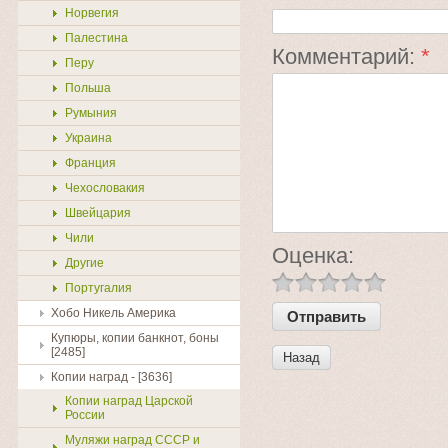
Норвегия
Палестина
Комментарий:
*
Перу
Польша
Румыния
Украина
Франция
Чехословакия
Швейцария
Чили
Оценка:
Другие
Португалия
Хобо Никель Америка
Купюры, копии банкнот, боны
[2485]
Назад
Копии наград - [3636]
Копии наград Царской
России
Муляжи наград СССР и