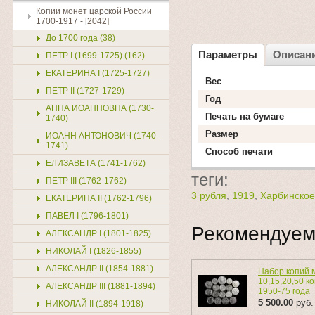
Копии монет царской России
1700-1917 - [2042]
До 1700 года (38)
Параметры
Описан
ПЕТР I (1699-1725) (162)
ЕКАТЕРИНА I (1725-1727)
Вес
ПЕТР II (1727-1729)
Год
АННА ИОАННОВНА (1730-
Печать на бумаге
1740)
Размер
ИОАНН АНТОНОВИЧ (1740-
1741)
Способ печати
ЕЛИЗАВЕТА (1741-1762)
теги:
ПЕТР III (1762-1762)
3 рубля
,
1919
,
Харбинское
ЕКАТЕРИНА II (1762-1796)
ПАВЕЛ I (1796-1801)
Рекомендуе
АЛЕКСАНДР I (1801-1825)
НИКОЛАЙ I (1826-1855)
АЛЕКСАНДР II (1854-1881)
Набор копий 
10,15,20,50 к
АЛЕКСАНДР III (1881-1894)
1950-75 года
5 500.00
руб.
НИКОЛАЙ II (1894-1918)