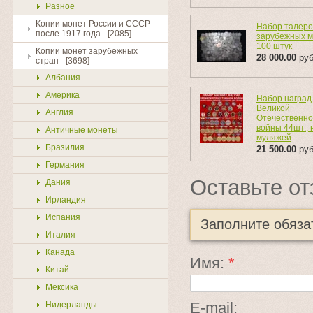
Разное
Копии монет России и СССР
Набор талеро
после 1917 года - [2085]
зарубежных м
100 штук
Копии монет зарубежных
28 000.00
руб
стран - [3698]
Албания
Америка
Набор наград
Великой
Англия
Отечественн
войны 44шт., 
Античные монеты
муляжей
Бразилия
21 500.00
руб
Германия
Оставьте от
Дания
Ирландия
Испания
Заполните обяз
Италия
Канада
Имя:
*
Китай
Мексика
E-mail:
Нидерланды