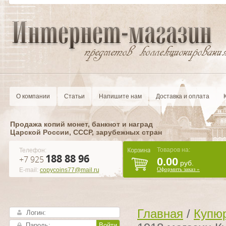
О компании
Статьи
Напишите нам
Доставка и оплата
Продажа копий монет, банкнот и наград
Царской России, CCCР, зарубежных стран
Товаров на:
Телефон:
188 88 96
+7 925
0.00
руб.
Оформить заказ »
E-mail:
copycoins77@mail.ru
Главная
/
Купюр
Войти