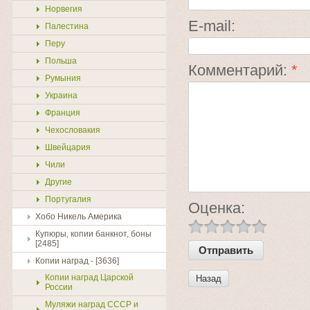
Норвегия
E-mail:
Палестина
Перу
Польша
Комментарий:
*
Румыния
Украина
Франция
Чехословакия
Швейцария
Чили
Другие
Португалия
Оценка:
Хобо Никель Америка
Купюры, копии банкнот, боны
[2485]
Копии наград - [3636]
Копии наград Царской
Назад
России
Муляжи наград СССР и