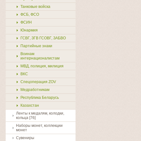
Танковые войска
ФСБ, ФСО
ФСИН
Юнармия
ГСВГ, ЗГВ ГСОВГ, ЗАБВО
Партийные знаки
Воинам
интернационалистам
МВД, полиция, милиция
ВКС
Спецоперация ZOV
Медработникам
Республика Беларусь
Казахстан
Ленты к медалям, колодки,
кольца [76]
Наборы монет, коллекции
монет
Сувениры