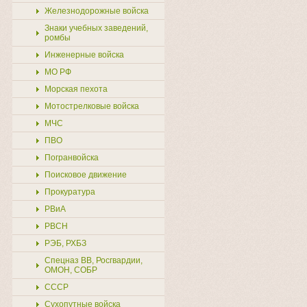
Железнодорожные войска
Знаки учебных заведений,
ромбы
Инженерные войска
МО РФ
Морская пехота
Мотострелковые войска
МЧС
ПВО
Погранвойска
Поисковое движение
Прокуратура
РВиА
РВСН
РЭБ, РХБЗ
Спецназ ВВ, Росгвардии,
ОМОН, СОБР
СССР
Сухопутные войска