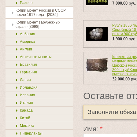
Разное
7 000.00
руб.
Копии монет России и СССР
после 1917 года - [2085]
Копии монет зарубежных
Рубль 1836 го
стран - [3698]
Семейный 10 
Албания
оптом 900 ру
1 900.00
руб.
Америка
Англия
Античные монеты
Коллекция ре
медных моне
Бразилия
Царской Росси
200 штук! Коп
Германия
высокого каче
32 000.00
руб
Дания
Ирландия
Оставьте от
Испания
Италия
Канада
Заполните обяз
Китай
Мексика
Имя:
*
Нидерланды