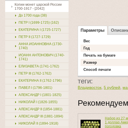
Копии монет царской России
1700-1917 - [2042]
До 1700 года (38)
ПЕТР I (1699-1725) (162)
ЕКАТЕРИНА I (1725-1727)
Параметры
Описан
ПЕТР II (1727-1729)
Вес
АННА ИОАННОВНА (1730-
1740)
Год
ИОАНН АНТОНОВИЧ (1740-
Печать на бумаге
1741)
Размер
ЕЛИЗАВЕТА (1741-1762)
Способ печати
ПЕТР III (1762-1762)
теги:
ЕКАТЕРИНА II (1762-1796)
Владивосток
,
5 рублей
,
ма
ПАВЕЛ I (1796-1801)
АЛЕКСАНДР I (1801-1825)
Рекомендуе
НИКОЛАЙ I (1826-1855)
АЛЕКСАНДР II (1854-1881)
АЛЕКСАНДР III (1881-1894)
Набор из 27 
1 доллар Аме
НИКОЛАЙ II (1894-1918)
погодовка