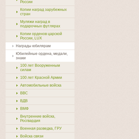
России
Копии наград зарубежных
стран
Муляжи наград в
подарочных футлярах
Копии орденов царской
России, LUX
Награды юбилярам
Юбилейные ордена, медали,
знаки
100 лет Вооруженным
силам
100 лет Красной Армии
Автомобильные войска
ВВС
ВДВ
ВМФ
Внутренние войска,
Росгвардия
Военная разведка, ГРУ
Войска связи