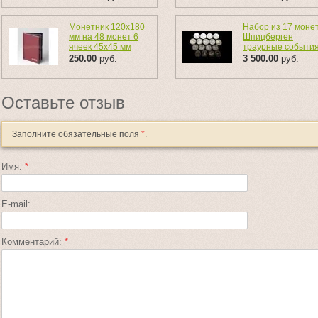
Монетник 120х180
Набор из 17 моне
мм на 48 монет 6
Шпицберген
ячеек 45х45 мм
траурные событи
250.00
руб.
3 500.00
руб.
Оставьте отзыв
Заполните обязательные поля
*
.
Имя:
*
E-mail:
Комментарий:
*