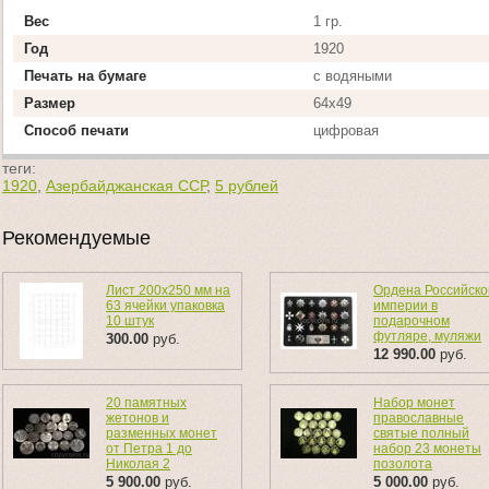
Вес
1 гр.
Год
1920
Печать на бумаге
с водяными
Размер
64х49
Способ печати
цифровая
теги:
1920
,
Азербайджанская ССР
,
5 рублей
Рекомендуемые
Лист 200х250 мм на
Ордена Российско
63 ячейки упаковка
империи в
10 штук
подарочном
футляре, муляжи
300.00
руб.
12 990.00
руб.
20 памятных
Набор монет
жетонов и
православные
разменных монет
святые полный
от Петра 1 до
набор 23 монеты
Николая 2
позолота
5 900.00
руб.
5 000.00
руб.