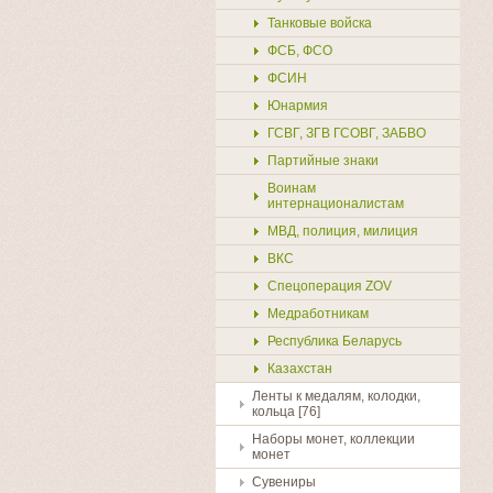
Танковые войска
ФСБ, ФСО
ФСИН
Юнармия
ГСВГ, ЗГВ ГСОВГ, ЗАБВО
Партийные знаки
Воинам
интернационалистам
МВД, полиция, милиция
ВКС
Спецоперация ZOV
Медработникам
Республика Беларусь
Казахстан
Ленты к медалям, колодки,
кольца [76]
Наборы монет, коллекции
монет
Сувениры