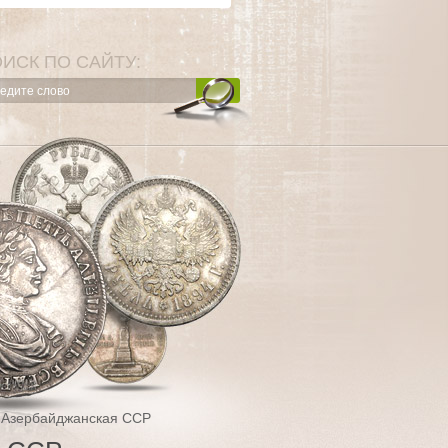
ИСК ПО САЙТУ:
а Азербайджанская ССР