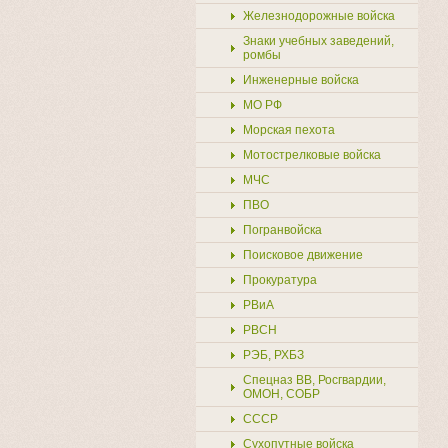
Железнодорожные войска
Знаки учебных заведений,
ромбы
Инженерные войска
МО РФ
Морская пехота
Мотострелковые войска
МЧС
ПВО
Погранвойска
Поисковое движение
Прокуратура
РВиА
РВСН
РЭБ, РХБЗ
Спецназ ВВ, Росгвардии,
ОМОН, СОБР
СССР
Сухопутные войска