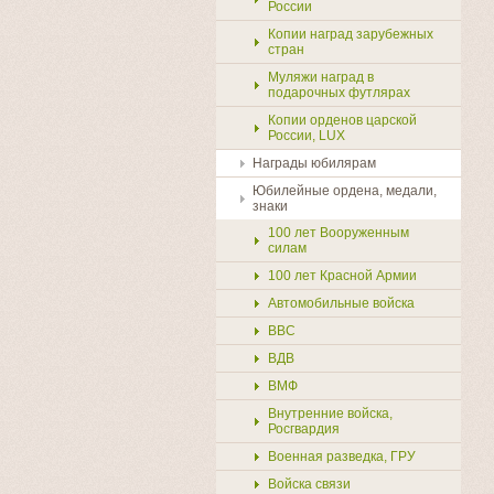
России
Копии наград зарубежных
стран
Муляжи наград в
подарочных футлярах
Копии орденов царской
России, LUX
Награды юбилярам
Юбилейные ордена, медали,
знаки
100 лет Вооруженным
силам
100 лет Красной Армии
Автомобильные войска
ВВС
ВДВ
ВМФ
Внутренние войска,
Росгвардия
Военная разведка, ГРУ
Войска связи