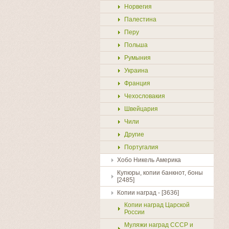
Норвегия
Палестина
Перу
Польша
Румыния
Украина
Франция
Чехословакия
Швейцария
Чили
Другие
Португалия
Хобо Никель Америка
Купюры, копии банкнот, боны
[2485]
Копии наград - [3636]
Копии наград Царской
России
Муляжи наград СССР и