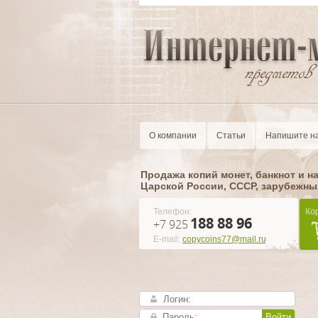
О компании
Статьи
Напишите н
Продажа копий монет, банкнот и н
Царской России, CCCР, зарубежны
Телефон:
188 88 96
+7 925
E-mail:
copycoins77@mail.ru
Войти