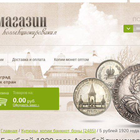
ПО
ам
Доставка и оплата
Копии монет оптом
аград
х стран
Товаров на:
0.00
руб.
Оформить заказ »
Главная
/
Купюры, копии банкнот, боны [2485]
/
5 рублей 1920 год