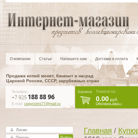
О компании
Статьи
Напишите нам
Доставка и оплата
Продажа копий монет, банкнот и наград
Царской России, CCCР, зарубежных стран
Товаров на:
Телефон:
188 88 96
+7 925
0.00
руб.
Оформить заказ »
E-mail:
copycoins77@mail.ru
Главная
/
Купюр
Войти