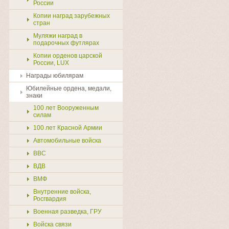
России
Копии наград зарубежных
стран
Муляжи наград в
подарочных футлярах
Копии орденов царской
России, LUX
Награды юбилярам
Юбилейные ордена, медали,
знаки
100 лет Вооруженным
силам
100 лет Красной Армии
Автомобильные войска
ВВС
ВДВ
ВМФ
Внутренние войска,
Росгвардия
Военная разведка, ГРУ
Войска связи