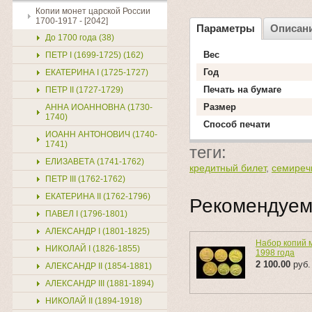
Копии монет царской России
1700-1917 - [2042]
Параметры
Описан
До 1700 года (38)
Вес
ПЕТР I (1699-1725) (162)
Год
ЕКАТЕРИНА I (1725-1727)
Печать на бумаге
ПЕТР II (1727-1729)
Размер
АННА ИОАННОВНА (1730-
1740)
Способ печати
ИОАНН АНТОНОВИЧ (1740-
1741)
теги:
ЕЛИЗАВЕТА (1741-1762)
кредитный билет
,
семиреч
ПЕТР III (1762-1762)
ЕКАТЕРИНА II (1762-1796)
Рекомендуе
ПАВЕЛ I (1796-1801)
АЛЕКСАНДР I (1801-1825)
Набор копий 
НИКОЛАЙ I (1826-1855)
1998 года
2 100.00
руб.
АЛЕКСАНДР II (1854-1881)
АЛЕКСАНДР III (1881-1894)
НИКОЛАЙ II (1894-1918)