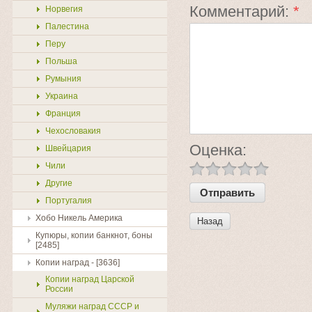
Комментарий:
*
Норвегия
Палестина
Перу
Польша
Румыния
Украина
Франция
Чехословакия
Оценка:
Швейцария
Чили
Другие
Португалия
Хобо Никель Америка
Назад
Купюры, копии банкнот, боны
[2485]
Копии наград - [3636]
Копии наград Царской
России
Муляжи наград СССР и