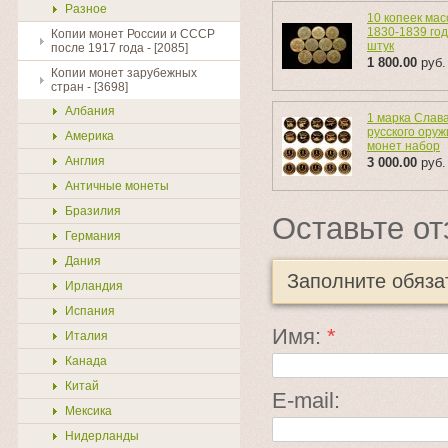
Разное
10 копеек ма
1830-1839 год
Копии монет России и СССР
штук
после 1917 года - [2085]
1 800.00
руб.
Копии монет зарубежных
стран - [3698]
Албания
1 марка Слав
русского оруж
Америка
монет набор
Англия
3 000.00
руб.
Античные монеты
Бразилия
Оставьте от
Германия
Дания
Заполните обяз
Ирландия
Испания
Имя:
*
Италия
Канада
Китай
E-mail:
Мексика
Нидерланды