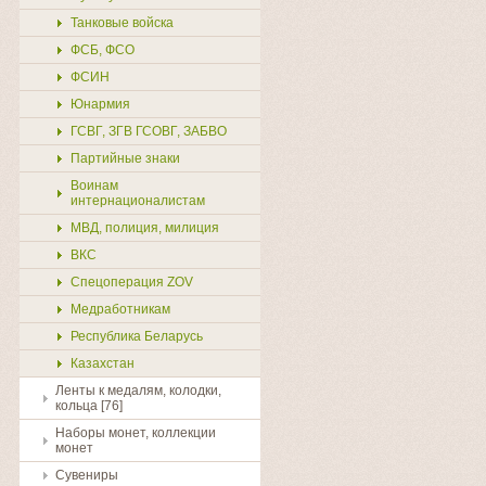
Танковые войска
ФСБ, ФСО
ФСИН
Юнармия
ГСВГ, ЗГВ ГСОВГ, ЗАБВО
Партийные знаки
Воинам
интернационалистам
МВД, полиция, милиция
ВКС
Спецоперация ZOV
Медработникам
Республика Беларусь
Казахстан
Ленты к медалям, колодки,
кольца [76]
Наборы монет, коллекции
монет
Сувениры