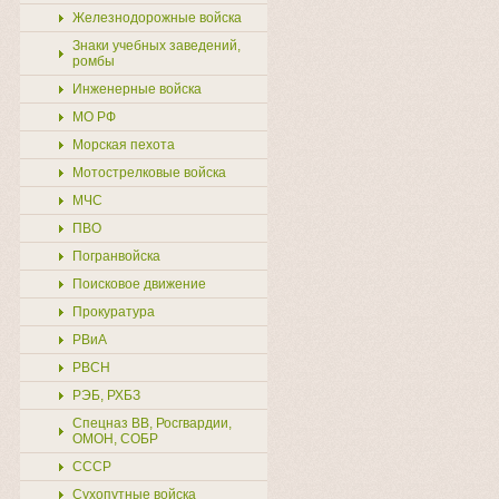
Железнодорожные войска
Знаки учебных заведений,
ромбы
Инженерные войска
МО РФ
Морская пехота
Мотострелковые войска
МЧС
ПВО
Погранвойска
Поисковое движение
Прокуратура
РВиА
РВСН
РЭБ, РХБЗ
Спецназ ВВ, Росгвардии,
ОМОН, СОБР
СССР
Сухопутные войска