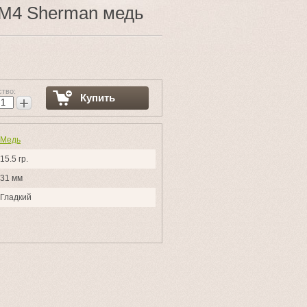
в М4 Sherman медь
ство:
Купить
+
Медь
15.5 гр.
31 мм
Гладкий