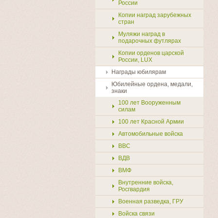
России
Копии наград зарубежных
стран
Муляжи наград в
подарочных футлярах
Копии орденов царской
России, LUX
Награды юбилярам
Юбилейные ордена, медали,
знаки
100 лет Вооруженным
силам
100 лет Красной Армии
Автомобильные войска
ВВС
ВДВ
ВМФ
Внутренние войска,
Росгвардия
Военная разведка, ГРУ
Войска связи