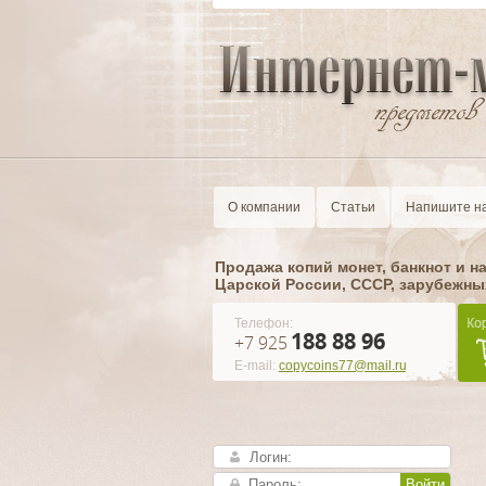
О компании
Статьи
Напишите н
Продажа копий монет, банкнот и н
Царской России, CCCР, зарубежны
Телефон:
188 88 96
+7 925
E-mail:
copycoins77@mail.ru
Войти