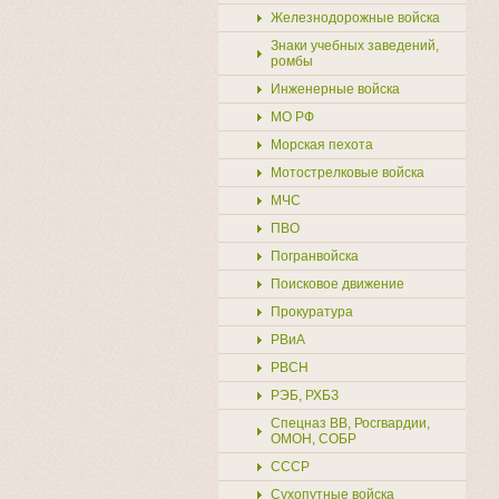
Железнодорожные войска
Знаки учебных заведений,
ромбы
Инженерные войска
МО РФ
Морская пехота
Мотострелковые войска
МЧС
ПВО
Погранвойска
Поисковое движение
Прокуратура
РВиА
РВСН
РЭБ, РХБЗ
Спецназ ВВ, Росгвардии,
ОМОН, СОБР
СССР
Сухопутные войска