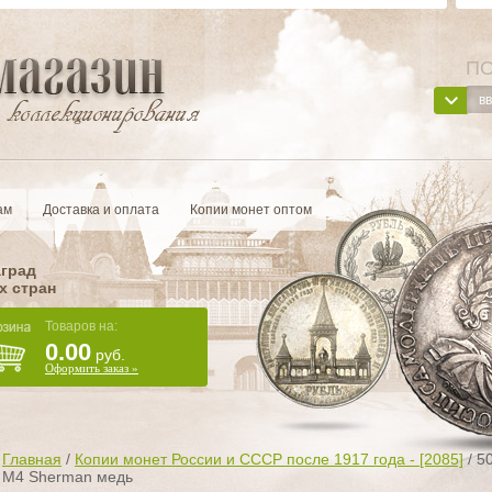
ПО
ам
Доставка и оплата
Копии монет оптом
аград
х стран
Товаров на:
0.00
руб.
Оформить заказ »
Главная
/
Копии монет России и СССР после 1917 года - [2085]
/
5
М4 Sherman медь