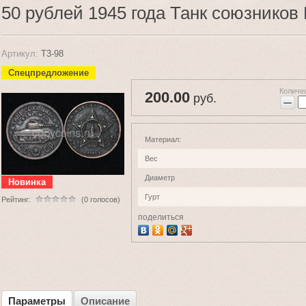
50 рублей 1945 года Танк союзнико
Артикул:
Т3-98
Спецпредложение
Количе
200.00
руб.
−
Материал:
Вес
Диаметр
Новинка
Гурт
Рейтинг:
(0 голосов)
поделиться
Параметры
Описание