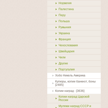
Норвегия
Палестина
Перу
Польша
Румыния
Украина
Франция
Чехословакия
Швейцария
Чили
Другие
Португалия
Хобо Никель Америка
Купюры, копии банкнот, боны
[2485]
Копии наград - [3636]
Копии наград Царской
России
Муляжи наград СССР и