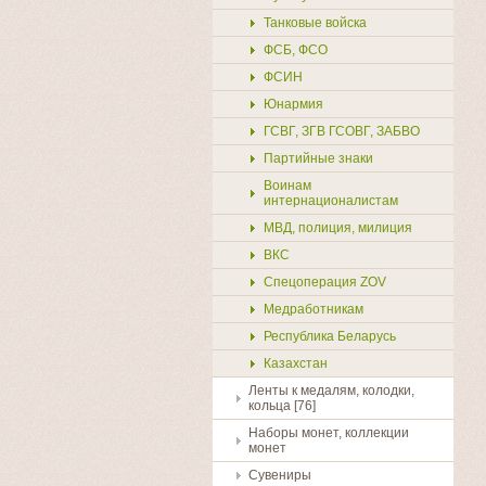
Танковые войска
ФСБ, ФСО
ФСИН
Юнармия
ГСВГ, ЗГВ ГСОВГ, ЗАБВО
Партийные знаки
Воинам
интернационалистам
МВД, полиция, милиция
ВКС
Спецоперация ZOV
Медработникам
Республика Беларусь
Казахстан
Ленты к медалям, колодки,
кольца [76]
Наборы монет, коллекции
монет
Сувениры