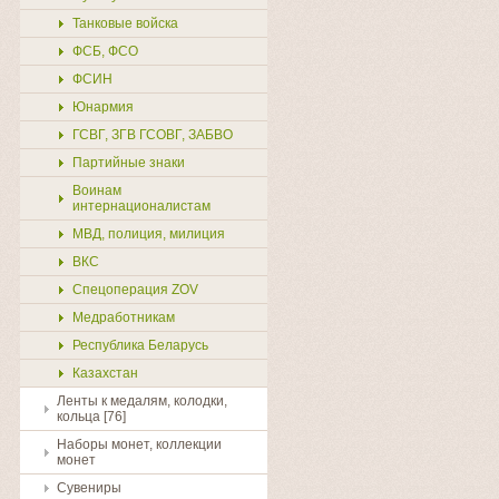
Танковые войска
ФСБ, ФСО
ФСИН
Юнармия
ГСВГ, ЗГВ ГСОВГ, ЗАБВО
Партийные знаки
Воинам
интернационалистам
МВД, полиция, милиция
ВКС
Спецоперация ZOV
Медработникам
Республика Беларусь
Казахстан
Ленты к медалям, колодки,
кольца [76]
Наборы монет, коллекции
монет
Сувениры