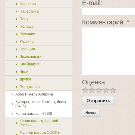
E-mail:
Норвегия
Палестина
Перу
Комментарий:
*
Польша
Румыния
Украина
Франция
Чехословакия
Швейцария
Чили
Другие
Оценка:
Португалия
Хобо Никель Америка
Купюры, копии банкнот, боны
[2485]
Назад
Копии наград - [3636]
Копии наград Царской
России
Муляжи наград СССР и