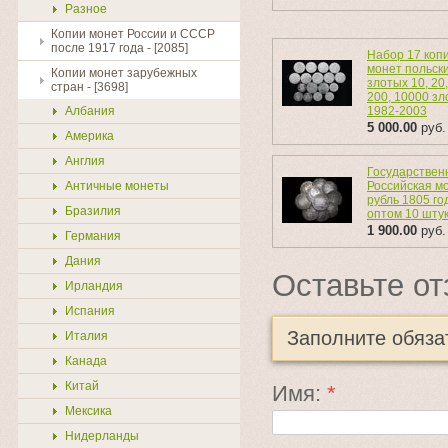
Разное
Копии монет России и СССР
после 1917 года - [2085]
Набор 17 коп
монет польск
Копии монет зарубежных
злотых 10, 20,
стран - [3698]
200, 10000 з
Албания
1982-2003
5 000.00
руб.
Америка
Англия
Государствен
Античные монеты
Российская м
рубль 1805 г
Бразилия
оптом 10 шту
1 900.00
руб.
Германия
Дания
Оставьте от
Ирландия
Испания
Заполните обяз
Италия
Канада
Китай
Имя:
*
Мексика
Нидерланды