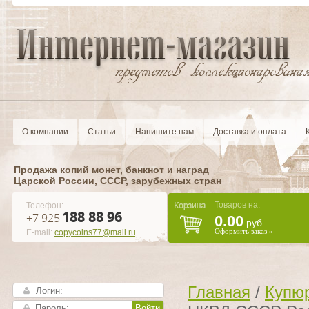
О компании
Статьи
Напишите нам
Доставка и оплата
Продажа копий монет, банкнот и наград
Царской России, CCCР, зарубежных стран
Товаров на:
Телефон:
188 88 96
+7 925
0.00
руб.
Оформить заказ »
E-mail:
copycoins77@mail.ru
Главная
/
Купюр
Войти