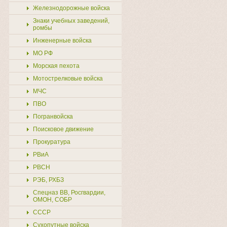
Железнодорожные войска
Знаки учебных заведений,
ромбы
Инженерные войска
МО РФ
Морская пехота
Мотострелковые войска
МЧС
ПВО
Погранвойска
Поисковое движение
Прокуратура
РВиА
РВСН
РЭБ, РХБЗ
Спецназ ВВ, Росгвардии,
ОМОН, СОБР
СССР
Сухопутные войска