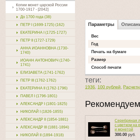
Копии монет царской России
1700-1917 - [2042]
До 1700 года (38)
Параметры
Описан
ПЕТР I (1699-1725) (162)
ЕКАТЕРИНА I (1725-1727)
Вес
ПЕТР II (1727-1729)
Год
АННА ИОАННОВНА (1730-
Печать на бумаге
1740)
Размер
ИОАНН АНТОНОВИЧ (1740-
1741)
Способ печати
ЕЛИЗАВЕТА (1741-1762)
теги:
ПЕТР III (1762-1762)
1936
,
100 рублей
,
Расчетн
ЕКАТЕРИНА II (1762-1796)
ПАВЕЛ I (1796-1801)
Рекомендуе
АЛЕКСАНДР I (1801-1825)
НИКОЛАЙ I (1826-1855)
АЛЕКСАНДР II (1854-1881)
Серебряная 
с цветком на 
АЛЕКСАНДР III (1881-1894)
и монетой
300.00
руб.
НИКОЛАЙ II (1894-1918)