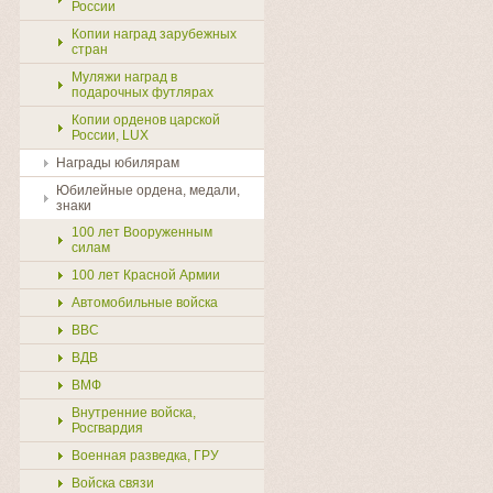
России
Копии наград зарубежных
стран
Муляжи наград в
подарочных футлярах
Копии орденов царской
России, LUX
Награды юбилярам
Юбилейные ордена, медали,
знаки
100 лет Вооруженным
силам
100 лет Красной Армии
Автомобильные войска
ВВС
ВДВ
ВМФ
Внутренние войска,
Росгвардия
Военная разведка, ГРУ
Войска связи