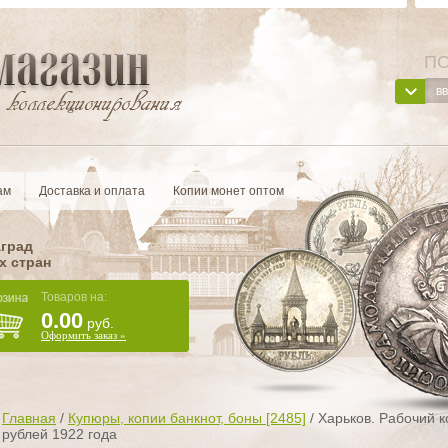
ПО
ам
Доставка и оплата
Копии монет оптом
аград
х стран
Товаров на:
0.00
руб.
Оформить заказ »
Главная
/
Купюры, копии банкнот, боны [2485]
/
Харьков. Рабочий 
рублей 1922 года