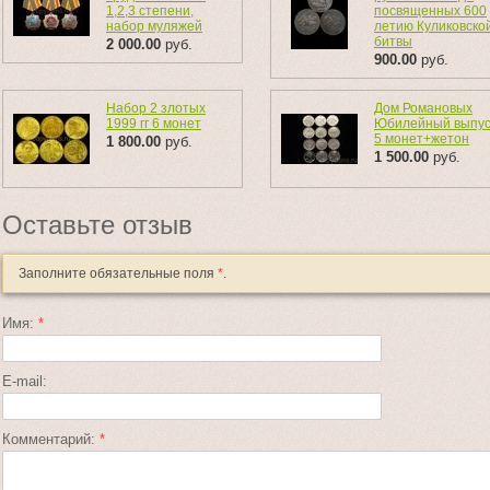
1,2,3 степени,
посвященных 600
набор муляжей
летию Куликовско
битвы
2 000.00
руб.
900.00
руб.
Набор 2 злотых
Дом Романовых
1999 гг 6 монет
Юбилейный выпус
5 монет+жетон
1 800.00
руб.
1 500.00
руб.
Оставьте отзыв
Заполните обязательные поля
*
.
Имя:
*
E-mail:
Комментарий:
*