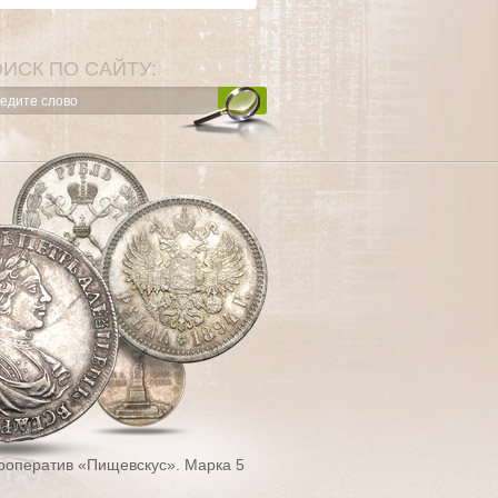
ИСК ПО САЙТУ:
кооператив «Пищевскус». Марка 5