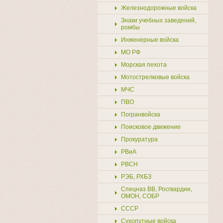
Железнодорожные войска
Знаки учебных заведений,
ромбы
Инженерные войска
МО РФ
Морская пехота
Мотострелковые войска
МЧС
ПВО
Погранвойска
Поисковое движение
Прокуратура
РВиА
РВСН
РЭБ, РХБЗ
Спецназ ВВ, Росгвардии,
ОМОН, СОБР
СССР
Сухопутные войска