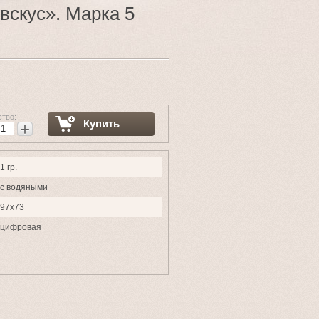
вскус». Марка 5
ство:
Купить
+
1 гр.
с водяными
97х73
цифровая