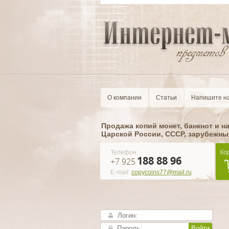
О компании
Статьи
Напишите н
Продажа копий монет, банкнот и н
Царской России, CCCР, зарубежны
Телефон:
188 88 96
+7 925
E-mail:
copycoins77@mail.ru
Войти