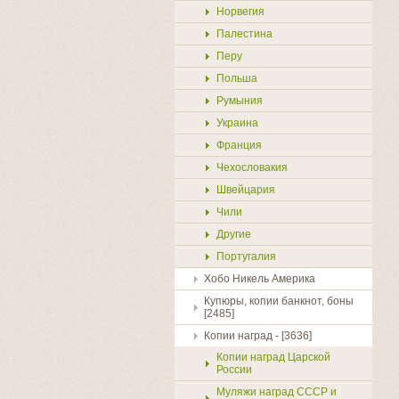
Норвегия
Палестина
Перу
Польша
Румыния
Украина
Франция
Чехословакия
Швейцария
Чили
Другие
Португалия
Хобо Никель Америка
Купюры, копии банкнот, боны
[2485]
Копии наград - [3636]
Копии наград Царской
России
Муляжи наград СССР и