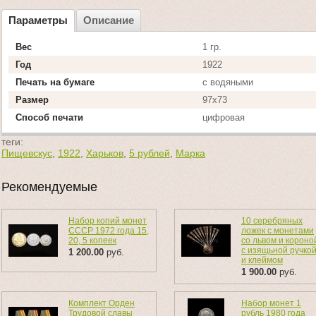
Параметры
Описание
Вес
1 гр.
Год
1922
Печать на бумаге
с водяными
Размер
97х73
Способ печати
цифровая
теги:
Пищевскус
,
1922
,
Харьков
,
5 рублей
,
Марка
Рекомендуемые
Набор копий монет
10 серебряных
СССР 1972 года 15,
ложек с монетами
20, 5 копеек
со львом и короно
с изящьной ручко
1 200.00
руб.
и клеймом
1 900.00
руб.
Комплект Орден
Набор монет 1
Трудовой славы
рубль 1980 года