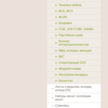
Танковые войска
ФСБ, ФСО
ФСИН
Юнармия
ГСВГ, ЗГВ ГСОВГ, ЗАБВО
Партийные знаки
Воинам
интернационалистам
МВД, полиция, милиция
ВКС
Спецоперация ZOV
Медработникам
Республика Беларусь
Казахстан
Ленты к медалям, колодки,
кольца [76]
Наборы монет, коллекции
монет
Сувениры