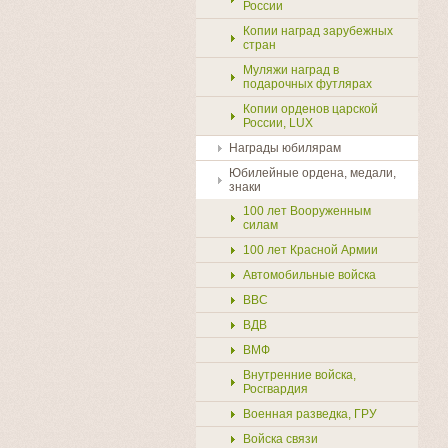
России
Копии наград зарубежных
стран
Муляжи наград в
подарочных футлярах
Копии орденов царской
России, LUX
Награды юбилярам
Юбилейные ордена, медали,
знаки
100 лет Вооруженным
силам
100 лет Красной Армии
Автомобильные войска
ВВС
ВДВ
ВМФ
Внутренние войска,
Росгвардия
Военная разведка, ГРУ
Войска связи