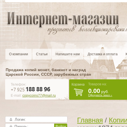
О компании
Статьи
Напишите нам
Доставка и оплата
Продажа копий монет, банкнот и наград
Царской России, CCCР, зарубежных стран
Товаров на:
Телефон:
188 88 96
+7 925
0.00
руб.
Оформить заказ »
E-mail:
copycoins77@mail.ru
Главная
/
Копии
Войти