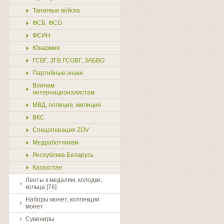
Танковые войска
ФСБ, ФСО
ФСИН
Юнармия
ГСВГ, ЗГВ ГСОВГ, ЗАБВО
Партийные знаки
Воинам
интернационалистам
МВД, полиция, милиция
ВКС
Спецоперация ZOV
Медработникам
Республика Беларусь
Казахстан
Ленты к медалям, колодки,
кольца [76]
Наборы монет, коллекции
монет
Сувениры