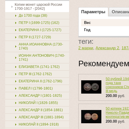
Копии монет царской России
1700-1917 - [2042]
Параметры
Описан
До 1700 года (38)
Вес
ПЕТР I (1699-1725) (162)
Год
ЕКАТЕРИНА I (1725-1727)
ПЕТР II (1727-1729)
теги:
АННА ИОАННОВНА (1730-
2 марки
,
Александр 2
,
187
1740)
ИОАНН АНТОНОВИЧ (1740-
1741)
Рекомендуе
ЕЛИЗАВЕТА (1741-1762)
ПЕТР III (1762-1762)
50 рублей 19
ЕКАТЕРИНА II (1762-1796)
года танк
союзников Chu
ПАВЕЛ I (1796-1801)
III медь
АЛЕКСАНДР I (1801-1825)
200.00
руб.
НИКОЛАЙ I (1826-1855)
50 копеек 192
АЛЕКСАНДР II (1854-1881)
Николо-Павди
кооператив м
АЛЕКСАНДР III (1881-1894)
200.00
руб.
НИКОЛАЙ II (1894-1918)