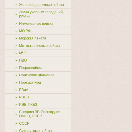
Железнодорожные войска
Знаки учебных заведений,
ромбы
Инженерные войска
МО РФ
Морская пехота
Мотострелковые войска
МЧС
ПВО
Погранвойска
Поисковое движение
Прокуратура
РВиА
РВСН
РЭБ, РХБЗ
Спецназ ВВ, Росгвардии,
ОМОН, СОБР
СССР
Сухопутные войска