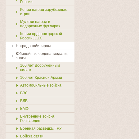
России
Копии наград зарубежных
стран
Муляжи наград в
подарочных футлярах
Копии орденов царской
России, LUX
Награды юбилярам
Юбилейные ордена, медали,
знаки
100 лет Вооруженным
силам
100 лет Красной Армии
Автомобильные войска
ВВС
ВДВ
ВМФ
Внутренние войска,
Росгвардия
Военная разведка, ГРУ
Войска связи