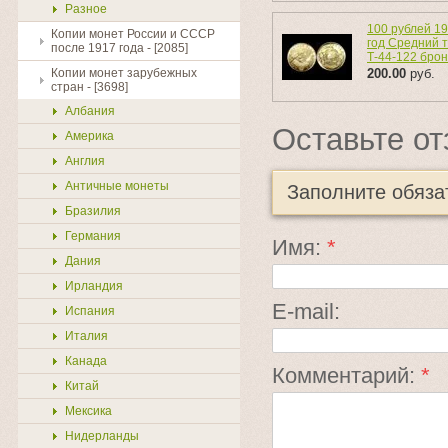
Разное
100 рублей 1
Копии монет России и СССР
год Средний 
после 1917 года - [2085]
Т-44-122 бро
Копии монет зарубежных
200.00
руб.
стран - [3698]
Албания
Оставьте от
Америка
Англия
Античные монеты
Заполните обяз
Бразилия
Германия
Имя:
*
Дания
Ирландия
E-mail:
Испания
Италия
Канада
Комментарий:
*
Китай
Мексика
Нидерланды