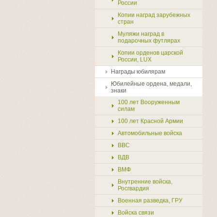
России
Копии наград зарубежных
стран
Муляжи наград в
подарочных футлярах
Копии орденов царской
России, LUX
Награды юбилярам
Юбилейные ордена, медали,
знаки
100 лет Вооруженным
силам
100 лет Красной Армии
Автомобильные войска
ВВС
ВДВ
ВМФ
Внутренние войска,
Росгвардия
Военная разведка, ГРУ
Войска связи