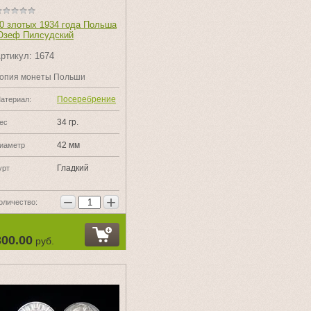
0 злотых 1934 года Польша
зеф Пилсудский
ртикул:
1674
опия монеты Польши
Посеребрение
атериал:
34 гр.
ес
42 мм
иаметр
Гладкий
урт
−
+
оличество:
300.00
руб.