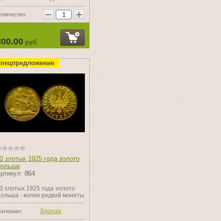
−
+
оличество:
300.00
руб.
пецпредложение
0 злотых 1925 года золото
ольша
ртикул:
864
0 злотых 1925 года золото
ольша - копия редкой монеты
Бронза
атериал: