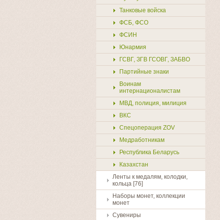
Танковые войска
ФСБ, ФСО
ФСИН
Купить
Юнармия
ГСВГ, ЗГВ ГСОВГ, ЗАБВО
Партийные знаки
Воинам
интернационалистам
МВД, полиция, милиция
ВКС
Спецоперация ZOV
Медработникам
Республика Беларусь
Казахстан
Ленты к медалям, колодки,
кольца [76]
Наборы монет, коллекции
монет
Сувениры