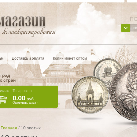
ПО
ам
Доставка и оплата
Копии монет оптом
аград
х стран
Товаров на:
0.00
руб.
Оформить заказ »
Главная
/
10 злотых