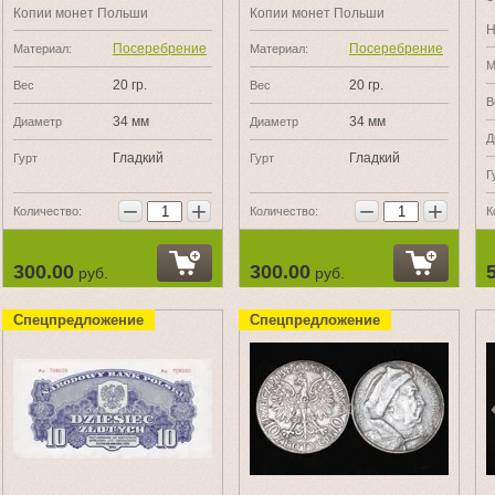
Копии монет Польши
Копии монет Польши
Н
Посеребрение
Посеребрение
Материал:
Материал:
М
20 гр.
20 гр.
Вес
Вес
В
34 мм
34 мм
Диаметр
Диаметр
Д
Гладкий
Гладкий
Гурт
Гурт
Г
−
+
−
+
Количество:
Количество:
К
300.00
300.00
руб.
руб.
Спецпредложение
Спецпредложение