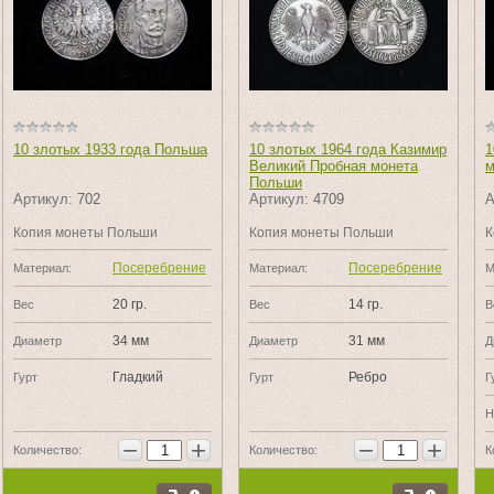
10 злотых 1933 года Польша
10 злотых 1964 года Казимир
1
Великий Пробная монета
м
Польши
Артикул:
702
Артикул:
4709
А
Копия монеты Польши
Копия монеты Польши
К
Посеребрение
Посеребрение
Материал:
Материал:
М
20 гр.
14 гр.
Вес
Вес
В
34 мм
31 мм
Диаметр
Диаметр
Д
Гладкий
Ребро
Гурт
Гурт
Г
Н
−
+
−
+
Количество:
Количество:
К