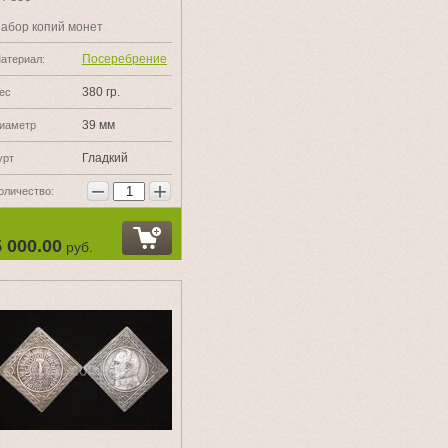
абор копий монет
Посеребрение
атериал:
380 гр.
ес
39 мм
иаметр
Гладкий
урт
−
+
оличество:
5 000.00
руб.