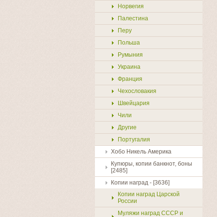
Норвегия
Палестина
Перу
Польша
Румыния
Украина
Франция
Чехословакия
Швейцария
Чили
Другие
Португалия
Хобо Никель Америка
Купить
Купюры, копии банкнот, боны
[2485]
Копии наград - [3636]
Копии наград Царской
России
Муляжи наград СССР и