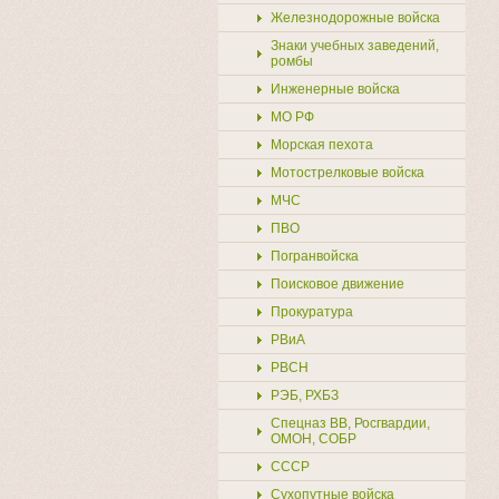
Купить
Железнодорожные войска
Знаки учебных заведений,
ромбы
Инженерные войска
МО РФ
Морская пехота
Мотострелковые войска
МЧС
ПВО
Погранвойска
Поисковое движение
Прокуратура
РВиА
РВСН
РЭБ, РХБЗ
Спецназ ВВ, Росгвардии,
ОМОН, СОБР
СССР
Сухопутные войска