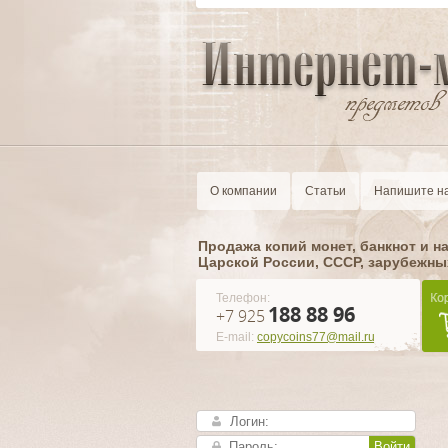
О компании
Статьи
Напишите н
Продажа копий монет, банкнот и н
Царской России, CCCР, зарубежны
Телефон:
188 88 96
+7 925
E-mail:
copycoins77@mail.ru
Войти