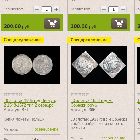
−
+
−
+
Количество:
Количество:
К
300.00
300.00
руб.
руб.
Спецпредложение
Спецпредложение
С
10 злотых 1996 год Зигмунд
10 злотых 1933 год Ян
1
2 1548-1572 тип 2 серебро
Собески ромб
П
Артикул:
871
Артикул:
366
А
Копия монеты Польши
10 злотых 1933 год Ян Собески
1
ромб серебро - копия монеты
П
Польши
Посеребрение
Материал:
М
Посеребрение
Материал:
14 гр.
Вес