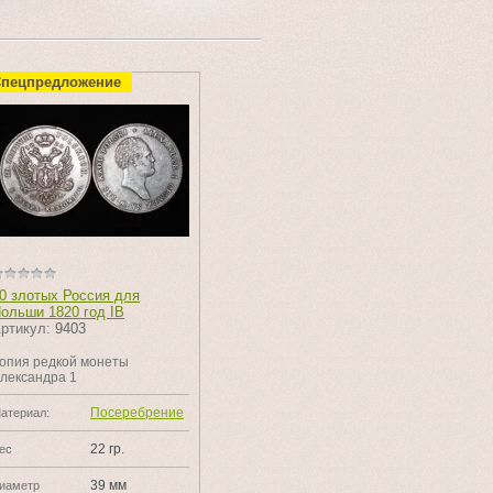
пецпредложение
0 злотых Россия для
ольши 1820 год IB
ртикул:
9403
опия редкой монеты
лександра 1
Посеребрение
атериал:
22 гр.
ес
39 мм
иаметр