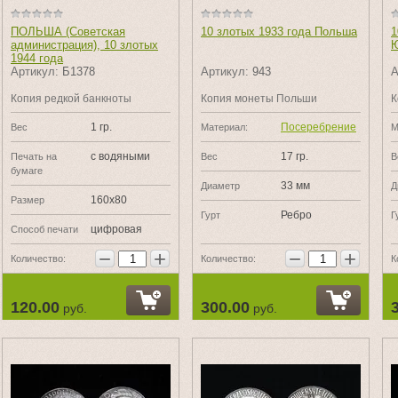
ПОЛЬША (Советская
10 злотых 1933 года Польша
1
администрация), 10 злотых
Ю
1944 года
Артикул:
Б1378
Артикул:
943
А
Копия редкой банкноты
Копия монеты Польши
К
1 гр.
Посеребрение
Вес
Материал:
М
с водяными
17 гр.
Печать на
Вес
В
бумаге
33 мм
Диаметр
Д
160х80
Размер
Ребро
Гурт
Г
цифровая
Способ печати
−
+
−
+
Количество:
Количество:
К
120.00
300.00
руб.
руб.