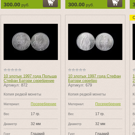
300.00
300.00
руб.
руб.
С
10 злотых 1997 года Польша
10 злотых 1997 года Стефан
1
Стефан Батори серебрение
Батори серебро
2
Артикул:
872
Артикул:
679
А
Копия редкой монеты
Копия редкой монеты
К
Посеребрение
Посеребрение
Материал:
Материал:
М
17 гр.
17 гр.
Вес
Вес
В
32 мм
32 мм
Диаметр
Диаметр
Д
Гладкий
Гладкий
Гурт
Гурт
Г