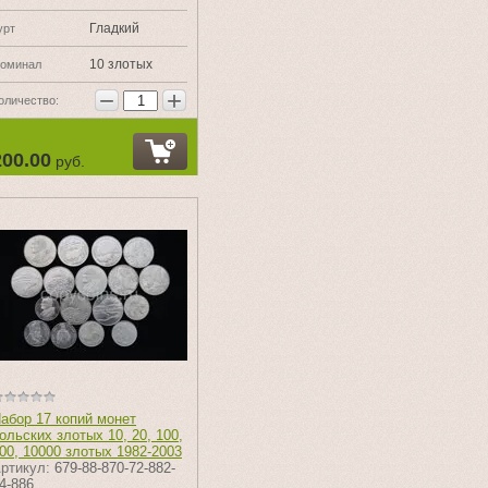
Гладкий
урт
10 злотых
оминал
−
+
оличество:
200.00
руб.
абор 17 копий монет
ольских злотых 10, 20, 100,
00, 10000 злотых 1982-2003
ртикул:
679-88-870-72-882-
4-886