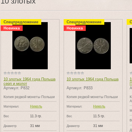
10 злотых
Спецпредложение
Спецпредложение
С
Новинка
Новинка
10 злотых 1964 года Польша
10 злотых 1964 года Польша
1
серп и молот
П
Артикул:
Р832
Артикул:
Р833
А
Копия редкой монеты Польши
Копия редкой монеты Польши
К
А
Никель
Никель
Материал:
Материал:
М
11.3 гр.
11.5 гр.
Вес
Вес
В
31 мм
31 мм
Диаметр
Диаметр
Д