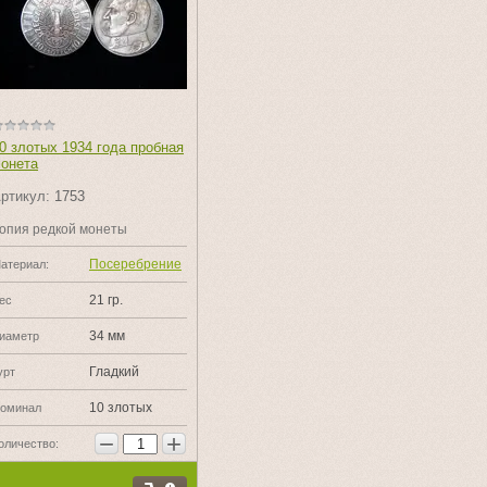
0 злотых 1934 года пробная
онета
ртикул:
1753
опия редкой монеты
Посеребрение
атериал:
21 гр.
ес
34 мм
иаметр
Гладкий
урт
10 злотых
оминал
−
+
оличество: