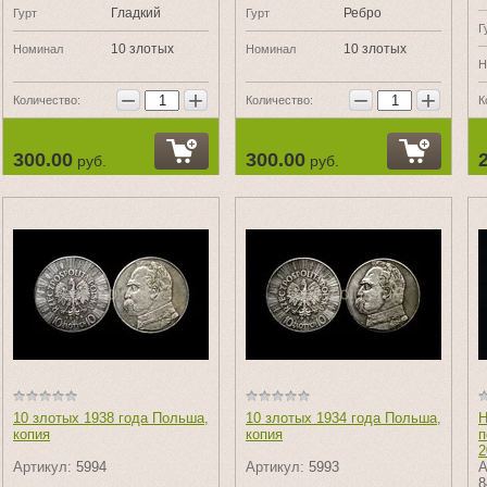
Гладкий
Ребро
Гурт
Гурт
Г
10 злотых
10 злотых
Номинал
Номинал
Н
−
+
−
+
Количество:
Количество:
К
300.00
300.00
руб.
руб.
10 злотых 1938 года Польша,
10 злотых 1934 года Польша,
Н
копия
копия
п
2
Артикул:
5994
Артикул:
5993
А
8