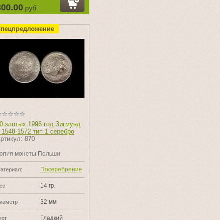
300.00
руб.
пецпредложение
0 злотых 1996 год Зигмунд
 1548-1572 тип 1 серебро
ртикул:
870
опия монеты Польши
Посеребрение
атериал:
14 гр.
ес
32 мм
иаметр
Гладкий
урт