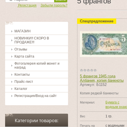
5 франгов
Регистация
Забыли пароль?
Спецпредложение
МАГАЗИН
НОВИНКИ!! СКОРО В
ПРОДАЖЕ!!!
Отзывы
Карта сайта
Фотогалерея копий монет и
наград
Контакты
5 франгов 1945 года
Албания, копия банкноты
Прайс-лист
Артикул:
Б1152
Каталог
Копия редкой банкноты
Регистрация/Вход на сайт
Бумага с
Материал:
водным знак
1 гр.
Вес
Категории товаров:
с водяными
Печать на