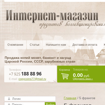
О компании
Статьи
Напишите нам
Доставка и оплата
Продажа копий монет, банкнот и наград
Царской России, CCCР, зарубежных стран
Товаров на:
Телефон:
188 88 96
+7 925
0.00
руб.
Оформить заказ »
E-mail:
copycoins77@mail.ru
Главная
/
5 франгов
Войти