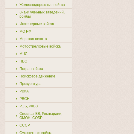
Железнодорожные войска
Знаки учебных заведений,
ромбы
Инженерные войска
МО РФ
Морская пехота
Мотострелковые войска
МЧС
ПВО
Погранвойска
Поисковое движение
Прокуратура
РВиА
РВСН
РЭБ, РХБЗ
Спецназ ВВ, Росгвардии,
ОМОН, СОБР
СССР
Сухопутные войска