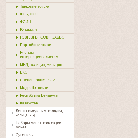
Танковые войска
ФСБ, ФСО
ФСИН
Юнармия
ГСВГ, ЗГВ ГСОВГ, ЗАБВО
Партийные знаки
Воинам
интернационалистам
МВД, полиция, милиция
ВКС
Спецоперация ZOV
Медработникам
Республика Беларусь
Казахстан
Ленты к медалям, колодки,
кольца [76]
Наборы монет, коллекции
монет
Сувениры