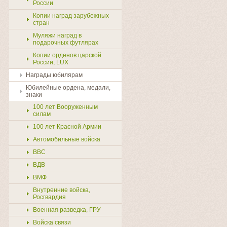
России
Копии наград зарубежных
стран
Муляжи наград в
подарочных футлярах
Копии орденов царской
России, LUX
Награды юбилярам
Юбилейные ордена, медали,
знаки
100 лет Вооруженным
силам
100 лет Красной Армии
Автомобильные войска
ВВС
ВДВ
ВМФ
Внутренние войска,
Росгвардия
Военная разведка, ГРУ
Войска связи