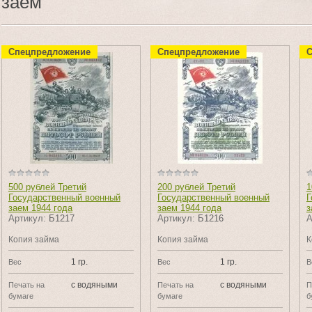
заем
Спецпредложение
Спецпредложение
С
500 рублей Третий
200 рублей Третий
1
Государственный военный
Государственный военный
Г
заем 1944 года
заем 1944 года
з
Артикул:
Б1217
Артикул:
Б1216
А
Копия займа
Копия займа
К
1 гр.
1 гр.
Вес
Вес
В
с водяными
с водяными
Печать на
Печать на
П
бумаге
бумаге
б