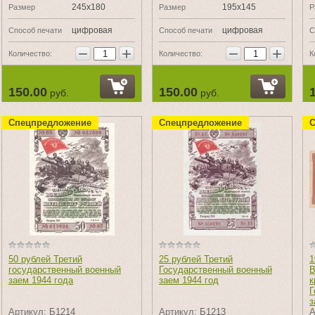
245х180
195х145
Размер
Размер
Р
цифровая
цифровая
Способ печати
Способ печати
С
−
+
−
+
Количество:
Количество:
К
150.00
150.00
руб.
руб.
Спецпредложение
Спецпредложение
С
50 рублей Третий
25 рублей Третий
1
государственный военный
Государственный военный
В
заем 1944 года
заем 1944 год
к
Г
з
Артикул:
Б1214
Артикул:
Б1213
А