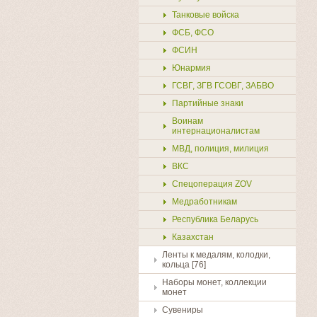
Танковые войска
ФСБ, ФСО
ФСИН
Юнармия
ГСВГ, ЗГВ ГСОВГ, ЗАБВО
Партийные знаки
Воинам
интернационалистам
Купить
МВД, полиция, милиция
ВКС
Спецоперация ZOV
Медработникам
Республика Беларусь
Казахстан
Ленты к медалям, колодки,
кольца [76]
Наборы монет, коллекции
монет
Сувениры