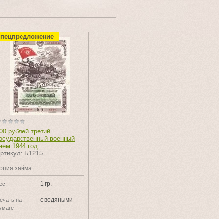
пецпредложение
00 рублей третий
осударственный военный
аем 1944 год
ртикул:
Б1215
опия займа
1 гр.
ес
с водяными
ечать на
умаге