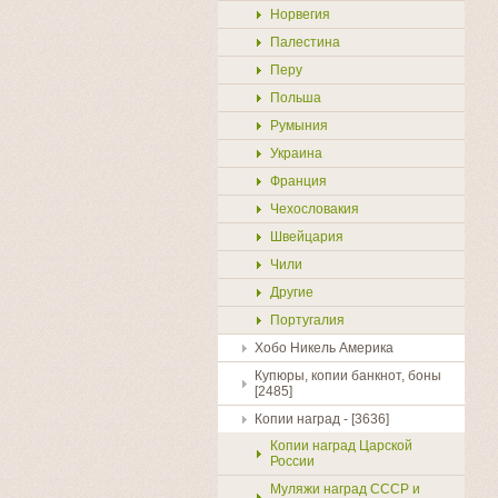
Норвегия
Палестина
Перу
Польша
Румыния
Украина
Франция
Чехословакия
Швейцария
Чили
Другие
Португалия
Хобо Никель Америка
Купюры, копии банкнот, боны
[2485]
Копии наград - [3636]
Купить
Копии наград Царской
России
Муляжи наград СССР и