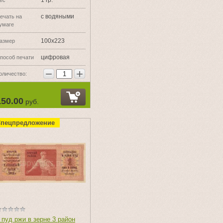
1 гр.
ес
с водяными
ечать на
умаге
100х223
азмер
цифровая
пособ печати
−
+
оличество:
150.00
руб.
пецпредложение
 пуд ржи в зерне 3 район