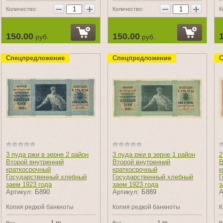
−
+
−
+
Количество:
Количество:
К
150.00
150.00
руб.
руб.
Спецпредложение
Спецпредложение
С
3 пуда ржи в зерне 2 район
3 пуда ржи в зерне 1 район
2
Второй внутренний
Второй внутренний
В
краткосрочный
краткосрочный
к
Государственный хлебный
Государственный хлебный
Г
заем 1923 года
заем 1923 года
з
Артикул:
Б890
Артикул:
Б889
А
Копия редкой банкноты
Копия редкой банкноты
К