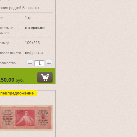
опия редкой банкноты
1 гр.
ес
с водяными
ечать на
умаге
100х223
азмер
цифровая
пособ печати
−
+
оличество:
150.00
руб.
пецпредложение