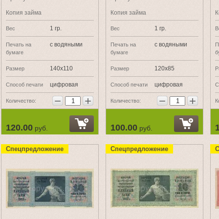
Копия займа
Копия займа
К
1 гр.
1 гр.
Вес
Вес
В
с водяными
с водяными
Печать на
Печать на
П
бумаге
бумаге
б
140х110
120х85
Размер
Размер
Р
цифровая
цифровая
Способ печати
Способ печати
С
−
+
−
+
Количество:
Количество:
К
120.00
100.00
руб.
руб.
Спецпредложение
Спецпредложение
С