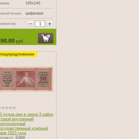
195х145
азмер
цифровая
пособ печати
−
+
оличество:
150.00
руб.
пецпредложение
0 пудов ржи в зерне 3 район
торой внутренний
раткосрочный
осударственный хлебный
аем 1923 года
ртикул:
Б899