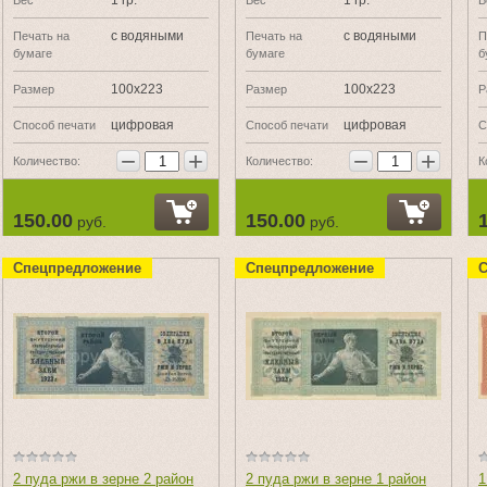
1 гр.
1 гр.
Вес
Вес
В
с водяными
с водяными
Печать на
Печать на
П
бумаге
бумаге
б
100х223
100х223
Размер
Размер
Р
цифровая
цифровая
Способ печати
Способ печати
С
−
+
−
+
Количество:
Количество:
К
150.00
150.00
руб.
руб.
Спецпредложение
Спецпредложение
С
2 пуда ржи в зерне 2 район
2 пуда ржи в зерне 1 район
1