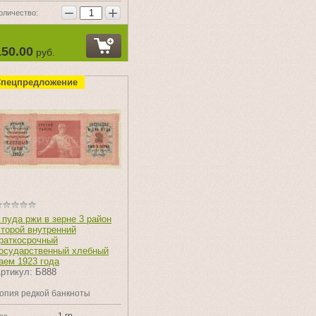
−
+
оличество:
150.00
руб.
пецпредложение
 пуда ржи в зерне 3 район
торой внутренний
раткосрочный
осударственный хлебный
аем 1923 года
ртикул:
Б888
опия редкой банкноты