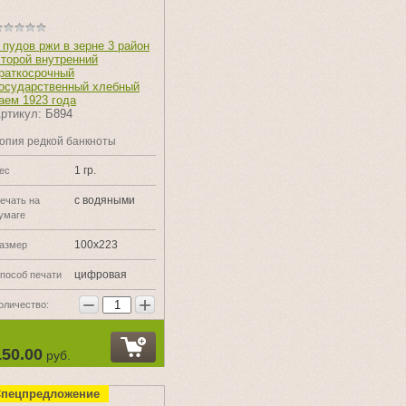
 пудов ржи в зерне 3 район
торой внутренний
раткосрочный
осударственный хлебный
аем 1923 года
ртикул:
Б894
опия редкой банкноты
1 гр.
ес
с водяными
ечать на
умаге
100х223
азмер
цифровая
пособ печати
−
+
оличество:
150.00
руб.
пецпредложение