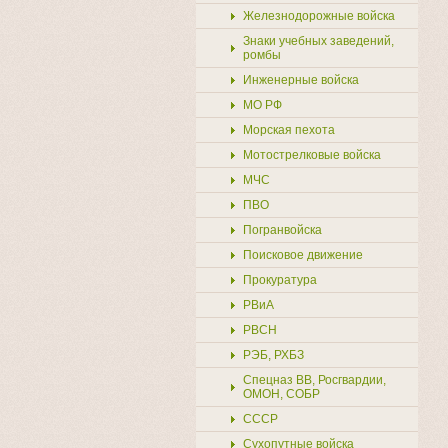
Железнодорожные войска
Знаки учебных заведений,
ромбы
Купить
Инженерные войска
МО РФ
Морская пехота
Мотострелковые войска
МЧС
ПВО
Погранвойска
Поисковое движение
Прокуратура
РВиА
РВСН
РЭБ, РХБЗ
Спецназ ВВ, Росгвардии,
ОМОН, СОБР
СССР
Сухопутные войска