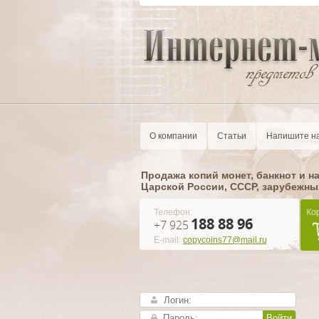
О компании
Статьи
Напишите н
Продажа копий монет, банкнот и н
Царской России, CCCР, зарубежны
Телефон:
188 88 96
+7 925
E-mail:
copycoins77@mail.ru
Войти