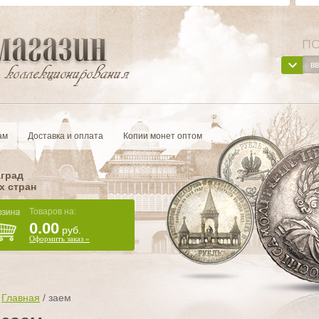
ПО
ам
Доставка и оплата
Копии монет оптом
аград
х стран
Товаров на:
0.00
руб.
Оформить заказ »
Главная
/
заем