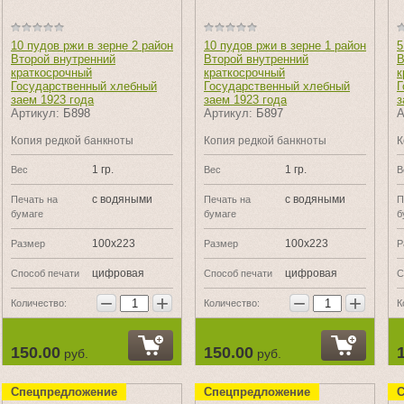
10 пудов ржи в зерне 2 район
10 пудов ржи в зерне 1 район
5
Второй внутренний
Второй внутренний
В
краткосрочный
краткосрочный
к
Государственный хлебный
Государственный хлебный
Г
заем 1923 года
заем 1923 года
з
Артикул:
Б898
Артикул:
Б897
А
Копия редкой банкноты
Копия редкой банкноты
К
1 гр.
1 гр.
Вес
Вес
В
с водяными
с водяными
Печать на
Печать на
П
бумаге
бумаге
б
100х223
100х223
Размер
Размер
Р
цифровая
цифровая
Способ печати
Способ печати
С
−
+
−
+
Количество:
Количество:
К
150.00
150.00
руб.
руб.
Спецпредложение
Спецпредложение
С