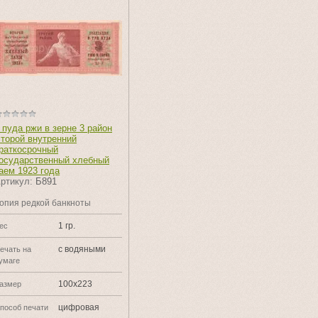
 пуда ржи в зерне 3 район
торой внутренний
раткосрочный
осударственный хлебный
аем 1923 года
ртикул:
Б891
опия редкой банкноты
1 гр.
ес
с водяными
ечать на
умаге
100х223
азмер
цифровая
пособ печати