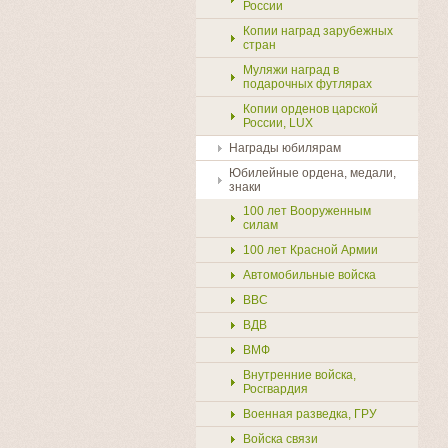
России
Копии наград зарубежных
стран
Муляжи наград в
подарочных футлярах
Копии орденов царской
России, LUX
Награды юбилярам
Юбилейные ордена, медали,
знаки
100 лет Вооруженным
силам
100 лет Красной Армии
Автомобильные войска
ВВС
ВДВ
ВМФ
Внутренние войска,
Росгвардия
Военная разведка, ГРУ
Войска связи