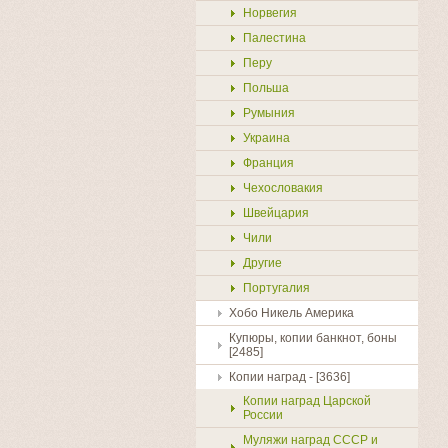
Норвегия
Палестина
Перу
Польша
Румыния
Украина
Франция
Чехословакия
Швейцария
Чили
Другие
Португалия
Хобо Никель Америка
Купюры, копии банкнот, боны
[2485]
Копии наград - [3636]
Копии наград Царской
России
Муляжи наград СССР и