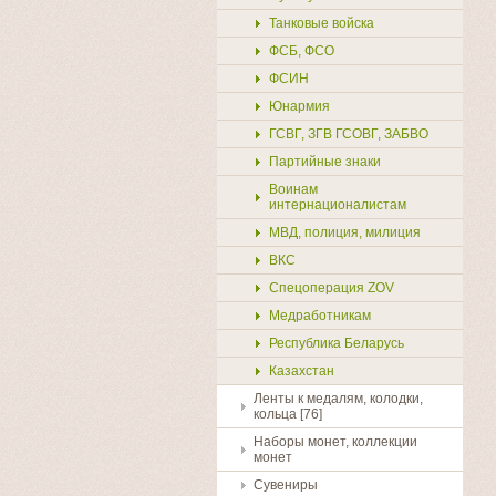
Танковые войска
ФСБ, ФСО
ФСИН
Юнармия
ГСВГ, ЗГВ ГСОВГ, ЗАБВО
Партийные знаки
Воинам
интернационалистам
МВД, полиция, милиция
ВКС
Спецоперация ZOV
Медработникам
Республика Беларусь
Казахстан
Ленты к медалям, колодки,
кольца [76]
Наборы монет, коллекции
монет
Сувениры