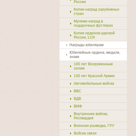
России
Копии наград зарубежных
стран
Муляжи наград в
подарочных футлярах
Копии орденов царской
России, LUX
Награды юбилярам
Юбилейные ордена, медали,
знаки
100 лет Вооруженным
силам
100 лет Красной Армии
Автомобильные войска
ВВС
ВДВ
ВМФ
Внутренние войска,
Росгвардия
Военная разведка, ГРУ
Войска связи