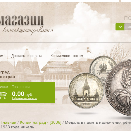
ПО
ам
Доставка и оплата
Копии монет оптом
аград
х стран
Товаров на:
0.00
руб.
Оформить заказ »
Главная
/
Копии наград - [3636]
/
Медаль в память назначения рей
1933 года никель