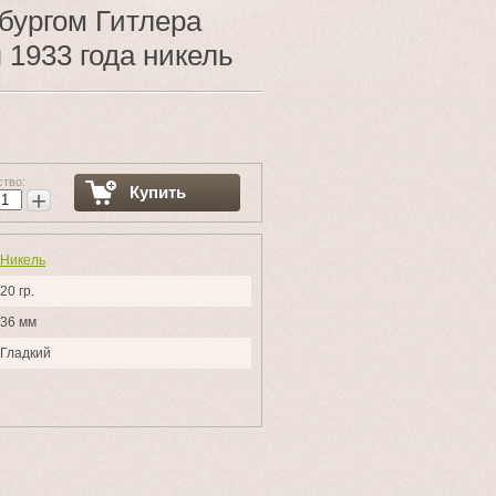
бургом Гитлера
 1933 года никель
ство:
Купить
+
Никель
20 гр.
36 мм
Гладкий