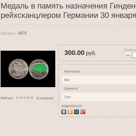
Медаль в память назначения Гинден
рейхсканцлером Германии 30 января
Артикул:
9876
Количе
300.00
руб.
−
Материал:
Вес
Диаметр
Гурт
Рейтинг:
(0 голосов)
поделиться