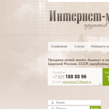
О компании
Статьи
Напишите н
Продажа копий монет, банкнот и н
Царской России, CCCР, зарубежны
Телефон:
188 88 96
+7 925
E-mail:
copycoins77@mail.ru
Войти