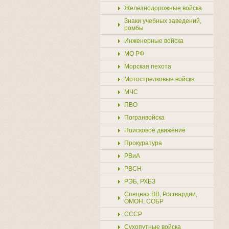
Железнодорожные войска
Знаки учебных заведений,
ромбы
Инженерные войска
МО РФ
Морская пехота
Мотострелковые войска
МЧС
ПВО
Погранвойска
Поисковое движение
Прокуратура
РВиА
РВСН
РЭБ, РХБЗ
Спецназ ВВ, Росгвардии,
ОМОН, СОБР
СССР
Сухопутные войска