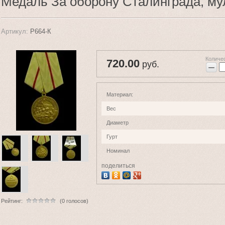
Медаль За оборону Сталинграда, м
Артикул:
Р664-К
Количе
720.00
руб.
−
Материал:
Вес
Диаметр
Гурт
Номинал
поделиться
Рейтинг:
(0 голосов)