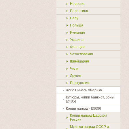
Норвегия
Палестина
Перу
Польша
Румыния
Украина
Франция
Чехословакия
Швейцария
Чили
Другие
Португалия
Хобо Никель Америка
Купюры, копии банкнот, боны
[2485]
Копии наград - [3636]
Копии наград Царской
России
Муляжи наград СССР и