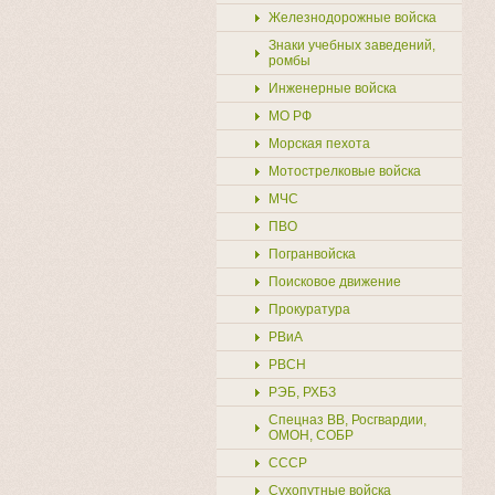
Железнодорожные войска
Знаки учебных заведений,
ромбы
Инженерные войска
МО РФ
Морская пехота
Мотострелковые войска
МЧС
ПВО
Погранвойска
Поисковое движение
Прокуратура
РВиА
РВСН
РЭБ, РХБЗ
Спецназ ВВ, Росгвардии,
ОМОН, СОБР
СССР
Сухопутные войска