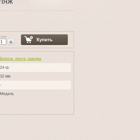
уляж
ство:
Купить
+
Бронза, лента, заколка
24 гр.
32 мм
-
Медаль