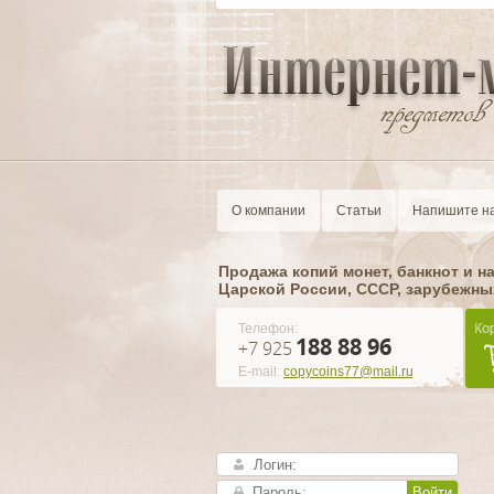
О компании
Статьи
Напишите н
Продажа копий монет, банкнот и н
Царской России, CCCР, зарубежны
Телефон:
188 88 96
+7 925
E-mail:
copycoins77@mail.ru
Войти