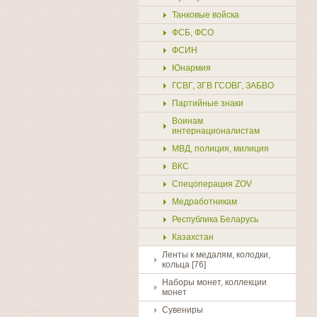
Танковые войска
ФСБ, ФСО
ФСИН
Юнармия
ГСВГ, ЗГВ ГСОВГ, ЗАБВО
Партийные знаки
Воинам
интернационалистам
МВД, полиция, милиция
ВКС
Спецоперация ZOV
Медработникам
Республика Беларусь
Казахстан
Ленты к медалям, колодки,
кольца [76]
Наборы монет, коллекции
монет
Сувениры