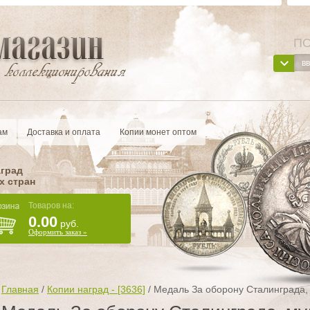
ПО
ам
Доставка и оплата
Копии монет оптом
аград
х стран
Товаров на:
0.00
руб.
Оформить заказ »
Главная
/
Копии наград - [3636]
/
Медаль За оборону Сталинграда,