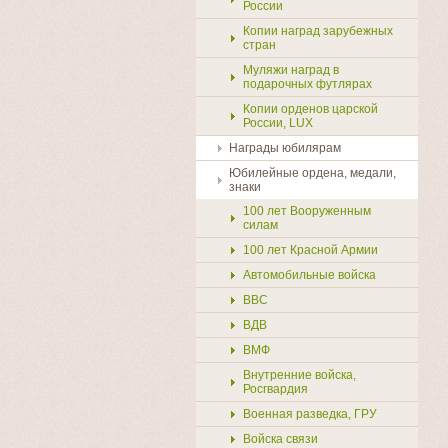
России
Копии наград зарубежных
стран
Муляжи наград в
подарочных футлярах
Копии орденов царской
России, LUX
Награды юбилярам
Юбилейные ордена, медали,
знаки
100 лет Вооруженным
силам
100 лет Красной Армии
Автомобильные войска
ВВС
ВДВ
ВМФ
Внутренние войска,
Росгвардия
Военная разведка, ГРУ
Войска связи