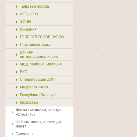
Танковые войска
ФСБ, ФСО
ФСИН
Юнармия
ГСВГ, ЗГВ ГСОВГ, ЗАБВО
Партийные знаки
Воинам
интернационалистам
МВД, полиция, милиция
ВКС
Спецоперация ZOV
Медработникам
Республика Беларусь
Казахстан
Ленты к медалям, колодки,
кольца [76]
Наборы монет, коллекции
монет
Сувениры