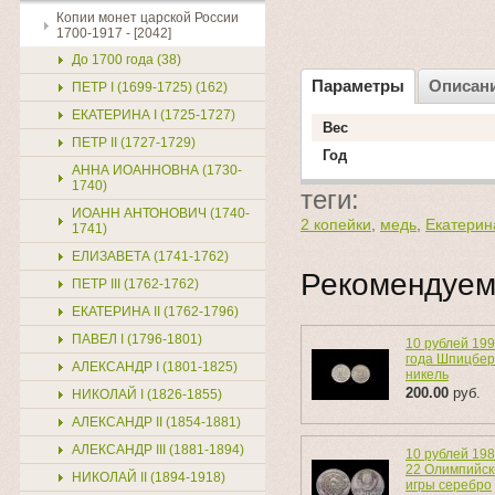
Копии монет царской России
1700-1917 - [2042]
До 1700 года (38)
Параметры
Описан
ПЕТР I (1699-1725) (162)
ЕКАТЕРИНА I (1725-1727)
Вес
ПЕТР II (1727-1729)
Год
АННА ИОАННОВНА (1730-
1740)
теги:
ИОАНН АНТОНОВИЧ (1740-
2 копейки
,
медь
,
Екатерин
1741)
ЕЛИЗАВЕТА (1741-1762)
Рекомендуе
ПЕТР III (1762-1762)
ЕКАТЕРИНА II (1762-1796)
ПАВЕЛ I (1796-1801)
10 рублей 19
года Шпицбер
АЛЕКСАНДР I (1801-1825)
никель
200.00
руб.
НИКОЛАЙ I (1826-1855)
АЛЕКСАНДР II (1854-1881)
АЛЕКСАНДР III (1881-1894)
10 рублей 198
22 Олимпийск
НИКОЛАЙ II (1894-1918)
игры серебро