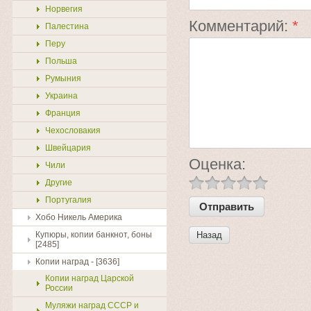
Норвегия
Комментарий:
*
Палестина
Перу
Польша
Румыния
Украина
Франция
Чехословакия
Швейцария
Оценка:
Чили
Другие
Португалия
Хобо Никель Америка
Купюры, копии банкнот, боны
Назад
[2485]
Копии наград - [3636]
Копии наград Царской
России
Муляжи наград СССР и