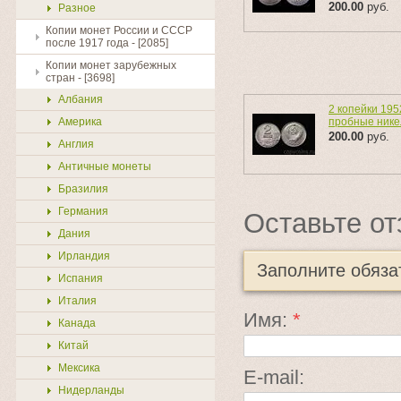
200.00
руб.
Разное
Копии монет России и СССР
после 1917 года - [2085]
Копии монет зарубежных
стран - [3698]
Албания
2 копейки 195
Америка
пробные нике
200.00
руб.
Англия
Античные монеты
Бразилия
Германия
Оставьте от
Дания
Ирландия
Заполните обяз
Испания
Италия
Имя:
*
Канада
Китай
Мексика
E-mail:
Нидерланды