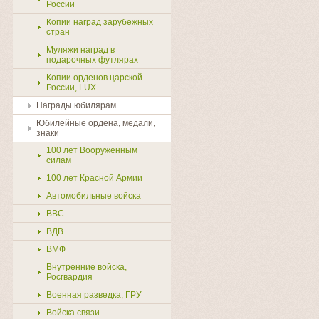
России
Копии наград зарубежных
стран
Муляжи наград в
подарочных футлярах
Копии орденов царской
России, LUX
Награды юбилярам
Юбилейные ордена, медали,
знаки
100 лет Вооруженным
силам
100 лет Красной Армии
Автомобильные войска
ВВС
ВДВ
ВМФ
Внутренние войска,
Росгвардия
Военная разведка, ГРУ
Войска связи