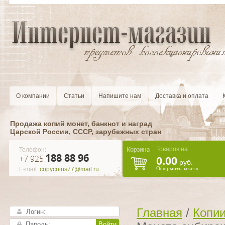
О компании
Статьи
Напишите нам
Доставка и оплата
Продажа копий монет, банкнот и наград
Царской России, CCCР, зарубежных стран
Товаров на:
Телефон:
188 88 96
+7 925
0.00
руб.
Оформить заказ »
E-mail:
copycoins77@mail.ru
Главная
/
Копии
Войти