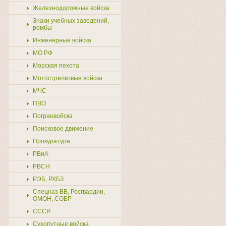
Железнодорожные войска
Знаки учебных заведений,
ромбы
Инженерные войска
МО РФ
Морская пехота
Мотострелковые войска
МЧС
ПВО
Погранвойска
Поисковое движение
Прокуратура
РВиА
РВСН
РЭБ, РХБЗ
Спецназ ВВ, Росгвардии,
ОМОН, СОБР
СССР
Сухопутные войска