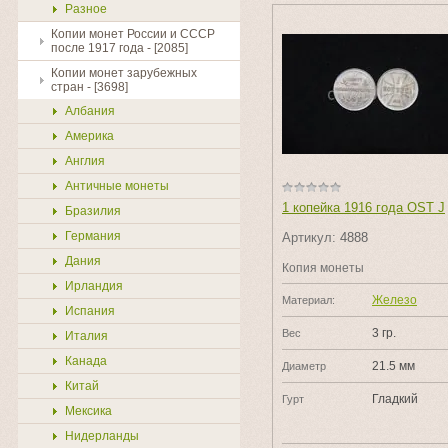
Разное
Копии монет России и СССР
после 1917 года - [2085]
Копии монет зарубежных
стран - [3698]
Албания
Америка
Англия
Античные монеты
1 копейка 1916 года OST J
Бразилия
Германия
Артикул:
4888
Дания
Копия монеты
Ирландия
Железо
Материал:
Испания
3 гр.
Вес
Италия
Канада
21.5 мм
Диаметр
Китай
Гладкий
Гурт
Мексика
Нидерланды