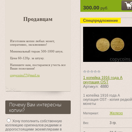
300.00
руб.
Продавцам
Спецпредложение
Изготовим копии любых монет,
оперативно, эксклюзивно!
Минимальный тираж 500-1000 штук.
Цена 60-120р. за штуку.
Напишите нам, постараемся учесть все
Ваши пожелания!
copycoins77@mail.ru
1 копейка 1916 года А
окупация OST
Артикул:
4880
1 копейка 1916 года А
окупация OST - копия редкой
монеты
Почему Вам интересны
копии?
Железо
Материал:
Хочу пополнить собственную
3 гр.
Вес
коллекцию оригиналов редкими и
дорогостоящими экземплярами в