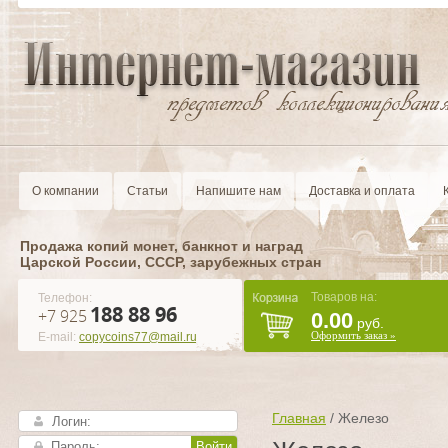
О компании
Статьи
Напишите нам
Доставка и оплата
Продажа копий монет, банкнот и наград
Царской России, CCCР, зарубежных стран
Товаров на:
Телефон:
188 88 96
+7 925
0.00
руб.
Оформить заказ »
E-mail:
copycoins77@mail.ru
Главная
/
Железо
Войти