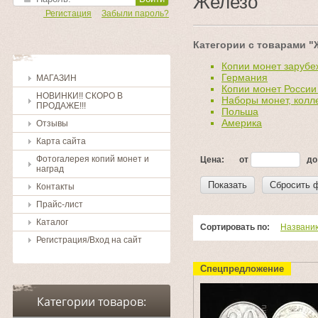
Железо
Регистация
Забыли пароль?
Категории с товарами "
Копии монет зарубеж
Германия
МАГАЗИН
Копии монет России 
НОВИНКИ!! СКОРО В
Наборы монет, колл
ПРОДАЖЕ!!!
Польша
Америка
Отзывы
Карта сайта
Фотогалерея копий монет и
Цена:
от
до
наград
Показать
Сбросить 
Контакты
Прайс-лист
Каталог
Сортировать по:
Названи
Регистрация/Вход на сайт
Спецпредложение
Категории товаров: