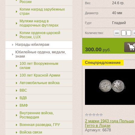
России
24.6 гр.
Вес
Копии наград зарубежных
40 мм
Диаметр
стран
Муляжи наград в
Гладкий
Гурт
подарочных футлярах
−
Копии орденов царской
Количество:
России, LUX
Награды юбилярам
300.00
руб.
Юбилейные ордена, медали,
знаки
Спецпредложение
100 лет Вооруженным
силам
100 лет Красной Армии
Автомобильные войска
ВВС
ВДВ
ВМФ
Внутренние войска,
Росгвардия
2 марки 1943 года Польша
Военная разведка, ГРУ
Гетто в Лодзи
Артикул:
6678
Войска связи