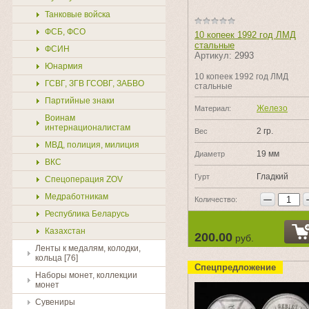
Танковые войска
ФСБ, ФСО
10 копеек 1992 год ЛМД
стальные
ФСИН
Артикул:
2993
Юнармия
10 копеек 1992 год ЛМД
ГСВГ, ЗГВ ГСОВГ, ЗАБВО
стальные
Партийные знаки
Железо
Материал:
Воинам
интернационалистам
2 гр.
Вес
МВД, полиция, милиция
19 мм
Диаметр
ВКС
Гладкий
Гурт
Спецоперация ZOV
−
Медработникам
Количество:
Республика Беларусь
Казахстан
200.00
руб.
Ленты к медалям, колодки,
кольца [76]
Спецпредложение
Наборы монет, коллекции
монет
Сувениры