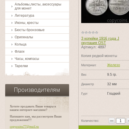
Альбомы,листы, аксессуары
для монет
Литература
Иконы, кресты
Бюсты бронзовые
Оригиналы
3 копейки 1916 года J
окупация OST
Кольца
Артикул:
4897
Флаги
Копия редкой монеты
Часы, компасы
Железо
Материал:
Тарелки
9.5 гр.
Вес
32 мм
Диаметр
Производителям
Гладкий
Гурт
Хотите продавать Ваши товары в
нашем интернет-магазине?
Напишите нам, мы рассмотрим Ваши
−
предложения!!!
Количество:
copycoins77@mail.ru