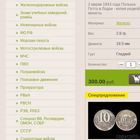
2 марки 1943 года Польша
Железнодорожные войска
Гетто в Лодзи - копия редкой
Знаки учебных заведений,
монеты
ромбы
Железо
Материал:
Инженерные войска
МО РФ
2.8 гр.
Вес
Морская пехота
18.5 мм
Диаметр
Мотострелковые войска
Гладкий
Гурт
МЧС
−
ПВО
Количество:
Погранвойска
Поисковое движение
300.00
руб.
Прокуратура
Спецпредложение
РВиА
РВСН
РЭБ, РХБЗ
Спецназ ВВ, Росгвардии,
ОМОН, СОБР
СССР
Сухопутные войска