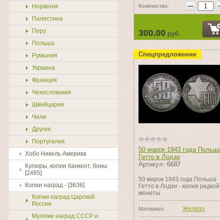
−
Норвегия
Количество:
Палестина
Перу
300.00
руб.
Польша
Спецпредложение
Румыния
Украина
Франция
Чехословакия
Швейцария
Чили
Другие
Португалия
50 марок 1943 года Польш
Хобо Никель Америка
Гетто в Лодзи
Артикул:
6687
Купюры, копии банкнот, боны
[2485]
50 марок 1943 года Польша
Копии наград - [3636]
Гетто в Лодзи - копия редкой
монеты
Копии наград Царской
России
Железо
Материал:
Муляжи наград СССР и