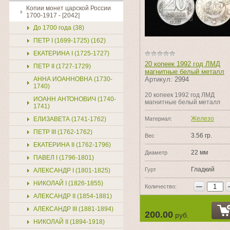
Копии монет царской России
1700-1917 - [2042]
До 1700 года (38)
ПЕТР I (1699-1725) (162)
ЕКАТЕРИНА I (1725-1727)
20 копеек 1992 год ЛМД
ПЕТР II (1727-1729)
магнитные белый металл
АННА ИОАННОВНА (1730-
Артикул:
2994
1740)
20 копеек 1992 год ЛМД
ИОАНН АНТОНОВИЧ (1740-
магнитные белый металл
1741)
Железо
ЕЛИЗАВЕТА (1741-1762)
Материал:
ПЕТР III (1762-1762)
3.56 гр.
Вес
ЕКАТЕРИНА II (1762-1796)
22 мм
Диаметр
ПАВЕЛ I (1796-1801)
Гладкий
Гурт
АЛЕКСАНДР I (1801-1825)
НИКОЛАЙ I (1826-1855)
−
Количество:
АЛЕКСАНДР II (1854-1881)
АЛЕКСАНДР III (1881-1894)
200.00
руб.
НИКОЛАЙ II (1894-1918)